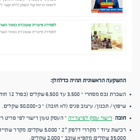
⭐אחוז הרווח של העסק (ללא קשר לשכר בעלים) 17
למסירה פיצריה שעובדת באזור השרו
למסירה פיצריה שעובדת באזור השרון
ההשקעה הראשונית תהיה כדלהלן:
השכרת נכס מסחרי – 3,500 עד 6,500 שקלים (כפול 12 חודשים) לעסק בגודל 30–50 מ"ר, בהתאם לאזור ולעיר.
שיפוץ/ תכנון/ עיצוב פנים (לא חובה) – כ-50,000 שקלים.
חובה
רישוי עסק לפיצרייה
– העסק טעון רישוי לפי פריט רישוי 4.2 ב' לפי הצו. העלות היא 7,000 עד 8,500 שקלים (כולל או לא 
35,000 שקלים; מקפיא שוכב – 2,000 שקלים.