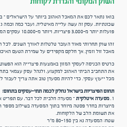
השוק המקומי והגדרת לקוחות
בואו נתאר לכם את המאכל האהוב ביותר על הישראלים – בצק
פועלות יותר מ-3,000 פיצריות, ויותר מ-10,000 עסקים המציעים פיצה בתפריט שלהם.
זהו שוק תחרותי מאוד העובר טלטלות לאורך השנים. לכל ר
מאכל זול וזמין, אך חלקם מקפידים על שמירת הטעם האיכותי
כרטיס הכניסה לעסקי המזון באמצעות פיצרייה הוא הפשוט,
את התחביב הביתי האהוב למקצוע, ולנהל עסק עצמאי בתחום
מכל ייעוץ עסקי. כדי להיות מסעדן טוב אתה צריך לעבור ל
תחום הפיצריות בישראל נחלק לכמה תתי-עסקים בתחום:
1.
מסעדה איטלקית
– מסעדה חלבית לכל דבר, עם תפריט אי
מיוצרות בחדר פסטה מיוחד בתוך המסעדה בשילוב מספר רב 
את תשומת הלב של הלקוחות.
שטח: המסעדה נא בין 80-150 מ"ר