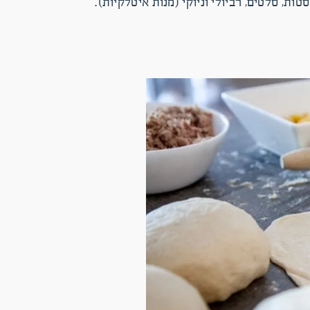
ות, סלטים, רביולי וניוקי (מנות איטלקיות).