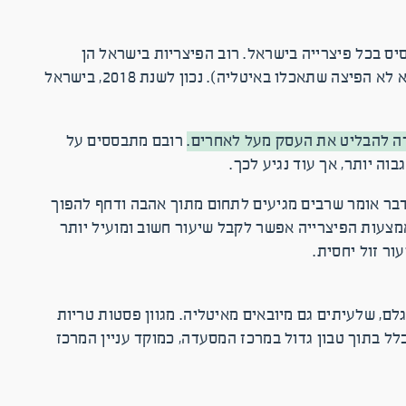
יס בכל פיצרייה בישראל. רוב הפיצריות בישראל הן
שכונתיות. עסק זה עשה עלייה מאיטליה, ועבר כמה וכמה גלגולים כדי להתאים את עצמו לטעם הישראלי (הפיצה בישראל היא לא הפיצה שתאכלו באיטליה). נכון לשנת 2018, בישראל
עדה להבליט את העסק מעל לאחרים.
רובם מתבססים על
וה יותר, אך עוד נגיע לכך.
הדבר אומר שרבים מגיעים לתחום מתוך אהבה ודחף להפוך
מצעות הפיצרייה אפשר לקבל שיעור חשוב ומועיל יותר
ור זול יחסית.
ם, שלעיתים גם מיובאים מאיטליה. מגוון פסטות טריות
ל בתוך טבון גדול במרכז המסעדה, כמוקד עניין המרכז