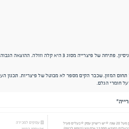
אין מדובר על השקעה גבוהה, וודאי שלא נדרשות שנים של ניסיון.
תחום המזון, שכבר הקים מספר לא מבוטל של פיצריות. תכנון ה
על חומרי הגלם.
ייה"
עסקים למכירה
⭐ פריים לוקשיין בשרון ⭐ותק העסק מעל 20 שנה ⭐יש רישיון עסק ⭐בעלים פעיל
בעסק 2-3 בשבוע ⭐משכורת מושך הבעלים בחודש 12,000 ש''ח נטו (בנוסף לרווח)
עסקי המזון