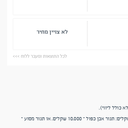
לא צויין מחיר
לכל התוצאות ומעבר ללוח >>>
רכישת ציוד – מקררי דלפק *2 – 5,000 שקלים; מקרר שתייה עומד – מקבלים מהחברה שמולה עובדים או שרוכשים ב-1,000 שקלים; תנור אבן כפול – 10,000 שקלים, או תנור מסוע –