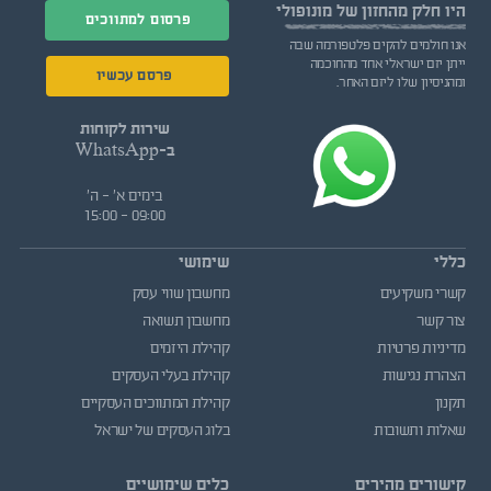
היו חלק
מהחזון של מונופולי
פרסום למתווכים
אנו חולמים להקים פלטפורמה שבה
ייתן יזם ישראלי אחד מהחוכמה
פרסם עכשיו
ומהניסיון שלו ליזם האחר.
שירות לקוחות
ב-WhatsApp
בימים א' - ה'
09:00 - 15:00
כללי
שימושי
קשרי משקיעים
מחשבון שווי עסק
צור קשר
מחשבון תשואה
מדיניות פרטיות
קהילת היזמים
הצהרת נגישות
קהילת בעלי העסקים
תקנון
קהילת המתווכים העסקיים
שאלות ותשובות
בלוג העסקים של ישראל
קישורים מהירים
כלים שימושיים