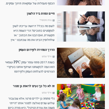
הכסף מעמלות של עסקאות תיווך עסקים.
"אנחנו פותחים את השוק הזה לכל מי
שרוצה", אומרת שרית גל, מנהלת הדרכה
חיים ומוות ביד הלשון
מקצועית ברשת אנגלו-סקסון
צוות מונופולי
לשם מה בכלל דרושה עריכת לשון
לטקסטים כתובים? הרי השפה היא
תקשורת, ואם הבנו את הכתוב – או
שלחלופין הבינו את מה שכתבנו – אין
צורך בתיקונים ובשיפורים.
הדרך המהירה לקידום העסק
איסי שמש
בשנת 2017 פתח עומר עסק PPC עצמאי
הוא נענה לבקשתנו ושיתף אותנו בעיקרי
הגורמים להצלחת העסק ולקידומו
זה לא כל כך נעים לראות גן סגור
איסי שמש
נלי פתחה גן ילדים פרטי, אלא שכעבור
שלוש שנים נאלצה לסגור אותו "הייתי
משנה את צורת הניהול", היא מודה כיום