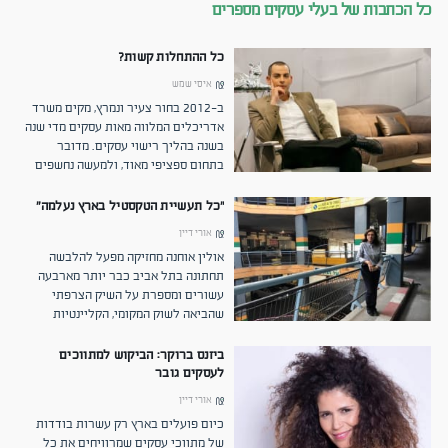
כל הכתבות של בעלי עסקים מספרים
כל ההתחלות קשות?
איסי שמש
ב-2012 בחור צעיר ונמרץ, מקים משרד
אדריכלים המלווה מאות עסקים מדי שנה
בשנה בהליך רישוי עסקים. מדובר
בתחום ספציפי מאוד, ולמעשה נחשפים
אליו..
"כל תעשיית הטקסטיל בארץ נעלמה"
אורי דיין
אולין אוחנה מחזיקה מפעל להלבשה
תחתונה בתל אביב כבר יותר מארבעה
עשורים ומספרת על השיק הצרפתי
שהביאה לשוק המקומי, הקליינטיות
המפתיעות והאתגרים בענף ששינה פניו
ביזנס ברוקר: הביקוש למתווכים
לעסקים גובר
אורי דיין
כיום פועלים בארץ רק עשרות בודדות
של מתווכי עסקים שמרוויחים את כל