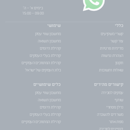
בימים א' - ה'
09:00 - 15:00
כללי
שימושי
קשרי משקיעים
מחשבון שווי עסק
צור קשר
מחשבון תשואה
מדיניות פרטיות
קהילת היזמים
הצהרת נגישות
קהילת בעלי העסקים
תקנון
קהילת המתווכים העסקיים
שאלות ותשובות
בלוג העסקים של ישראל
קישורים מהירים
כלים שימושיים
עסקים למכירה
מחשבון שווי עסק
שותף
מחשבון תשואה
נדלן מסחרי
קהילת היזמים
משרדים להשכרה
קהילת בעלי העסקים
מפת אתר
קהילת המתווכים העסקיים
דומיינים למכירה