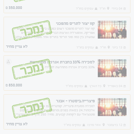
ירוק. עיצוב פנים מהמם.שתי דקות הליכה מהים.
350,000
₪
04 ביולי
חו"ל
עסקים בחו"ל
קוו יצור לתריס מהפכני
נמכר
קוו יצור לתריס מהפכני רשום כפטנט בישראל, אירופה, דרום
אפריקה, אוסטרליה וארצות הברית. דור חדש של תריסים
שמשלב בין כמה סוגי תריסי בתריס אחד. מופעל על ידיד שלט
ומאפשר חיסחון אופטימלי באנרגיה.
לא צויין מחיר
13 ביוני
חו"ל
עסקים בחו"ל
למכירה 33% בחברת אנרגיה מתחדשת
נמכר
33% בחברת אנרגיה מתחדשת למכירה
850,000
₪
04 באפריל
כל הארץ
עסקים בחו"ל
פיצרייה,ביסטרו - אבנר
נמכר
למכירה מסעדת פיצרייה, קפיטריה..עם אפשרות למכירת
אלכוהול..24 כסאות בפנים..ומרפסת עם 54 כסאות..במקום
פוטנציאלי עם לקוחות קבועים.. מחיר: 250 אלף פרנק שוויצרי
כולל אינוונטאר...
לא צויין מחיר
12 בדצמבר
אזור מרכז
עסקים בחו"ל