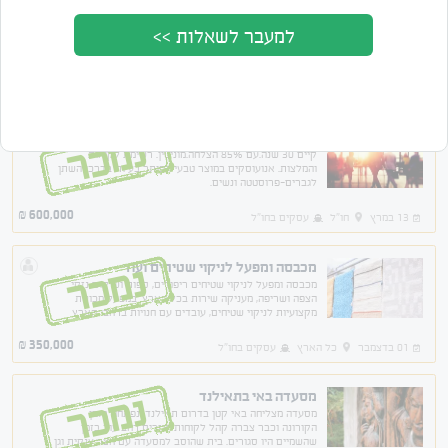
למעבר לשאלות >>
מציג 6 מתוך 6 תוצאות
סדר לפי
מחיר
תאריך
אופס... נגמרו המודעות האקטואליות. ראה שנמכרו:
עסק בתחום תוספי מזון למכירה
נמכר
קיים 30 שנה.עם 85% הצלחה.מוניטין. רשימת לקוחות
והמלצות. אנועוסקים במוצר טבעי הפותר בעיות בדרכי השתן
לגברים-פרוסטטה ונשים.
600,000
₪
13 במרץ
חו"ל
עסקים בחו"ל
מכבסה ומפעל לניקוי שטיחים ועוד
נמכר
מכבסה ומפעל לניקוי שטיחים ריפודים, ספות ושיקום נזקי
הצפה ושריפה, מעניקה שירות בכל הארץ. במפעל מכונות
מקצועיות לניקוי שטיחים, עובדים עם חנויות ברחבי הארץ
הסכמי התקשרות עם לקוחות ותיקים עסקיים ופרטים.
350,000
₪
01 בדצמבר
כל הארץ
עסקים בחו"ל
מסעדה באי בתאילנד
נמכר
מסעדה מצליחה באי קטן בדרום תאילנד. נפתחה בזמן
הקורונה וכבר צברה קהל לקוחות חוזרים רחב עוד בזמן
שהשמיים היו סגורים. בית שהוסב למסעדה עם חצר ענקית וגן