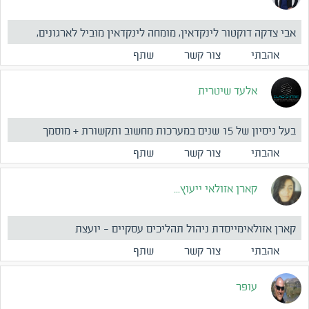
אבי צדקה דוקטור לינקדאין, מומחה לינקדאין מוביל לארגונים,
עסק...
אהבתי
צור קשר
שתף
אלעד שיטרית
בעל ניסיון של 15 שנים במערכות מחשוב ותקשורת + מוסמך
mcp+mcs...
אהבתי
צור קשר
שתף
קארן אזולאי ייעוץ...
קארן אזולאימייסדת ניהול תהליכים עסקיים - יועצת
עסקיתבאמתחתי ...
אהבתי
צור קשר
שתף
עופר