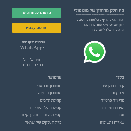
היו חלק
מהחזון של מונופולי
פרסום למתווכים
אנו חולמים להקים פלטפורמה שבה
ייתן יזם ישראלי אחד מהחוכמה
פרסם עכשיו
ומהניסיון שלו ליזם האחר.
שירות לקוחות
ב-WhatsApp
בימים א' - ה'
09:00 - 15:00
כללי
שימושי
קשרי משקיעים
מחשבון שווי עסק
צור קשר
מחשבון תשואה
מדיניות פרטיות
קהילת היזמים
הצהרת נגישות
קהילת בעלי העסקים
תקנון
קהילת המתווכים העסקיים
שאלות ותשובות
בלוג העסקים של ישראל