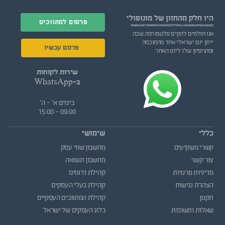
היו חלק
מהחזון של מונופולי
פרסום למתווכים
אנו חולמים להקים פלטפורמה שבה
ייתן יזם ישראלי אחד מהחוכמה
פרסם עכשיו
ומהניסיון שלו ליזם האחר.
שירות לקוחות
ב-WhatsApp
בימים א' - ה'
09:00 - 15:00
כללי
שימושי
קשרי משקיעים
מחשבון שווי עסק
צור קשר
מחשבון תשואה
מדיניות פרטיות
קהילת היזמים
הצהרת נגישות
קהילת בעלי העסקים
תקנון
קהילת המתווכים העסקיים
שאלות ותשובות
בלוג העסקים של ישראל