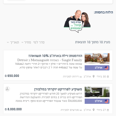
הלוח בחסות:
מציג 18 מתוך 18 תוצאות
סדר לפי
מחיר
תאריך
הזדמנות! וילה בארה"ב 10% תשואה!!
Single Family - בשכונת Morningside ב Detroit
שכונה טובה 5 חדרים + סלון + מרתף +2 חדרי רחצה 166m2
על שטח של 446m2 חניה ל 2 רכבים לאחר שיפוץ מלא,
ארה"ב
*הזדמנות השקעה במחיר של בית בפרפריה*
650,000
₪
30 ביולי
ארה"ב
דירות למכירה
משקיע לפרויקט יוקרתי במלבורן
דרוש משקיע למשך 20 חודש לפרוייקט יוקרתי במלבורן.
הפרוייקט הינו בניית 2 בתים למכירה. ההשקעה הנדרשת
₪8,000,000 כנגד שעבוד הפרוייקט ונכס נוסף. ריבית בגובה
ארה"ב
15%לשנה תשולם מידי חודש למשקיע.
8,000,000
₪
27 ביולי
ארה"ב
מגרשים למכירה