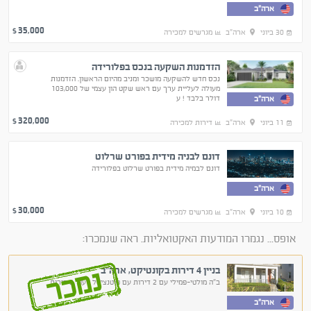
ארה"ב
35,000
$
30 ביוני
ארה"ב
מגרשים למכירה
הזדמנות השקעה בנכס בפלורידה
נכס חדש להשקעה מושכר ומניב מהיום הראשון. הזדמנות
מעולה לעליית ערך עם ראש שקט הון עצמי של 103,000
דולר בלבד ! ע
ארה"ב
320,000
$
11 ביוני
ארה"ב
דירות למכירה
דונם לבניה מידית בפורט שרלוט
דונם לבמיה מידית בפורט שרלוט בפלורידה
ארה"ב
30,000
$
10 ביוני
ארה"ב
מגרשים למכירה
אופס... נגמרו המודעות האקטואליות. ראה שנמכרו:
בניין 4 דירות בקונטיקט, ארה"ב
נמכר
ב"ה מולטי-פמילי עם 2 דירות עם פוטנציטל לעוד 2 דירות.
ארה"ב