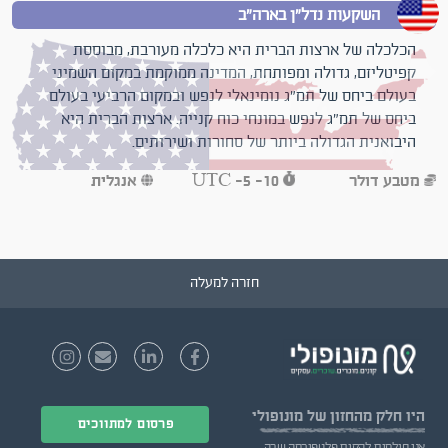
השקעות נדל"ן בארה"ב
הכלכלה של ארצות הברית היא כלכלה מעורבת, מבוססת
קפיטליזם, גדולה ומפותחת, המדינה ממוקמת במקום השמיני
בעולם ביחס של תמ"ג נומינאלי לנפש ובמקום הרביעי בעולם
ביחס של תמ"ג לנפש במונחי כוח קנייה. ארצות הברית היא
היבואנית הגדולה ביותר של סחורות ושירותים.
מטבע
דולר
UTC -5 -10
אנגלית
חזרה למעלה
היו חלק
מהחזון של מונופולי
פרסום למתווכים
אנו חולמים להקים פלטפורמה שבה