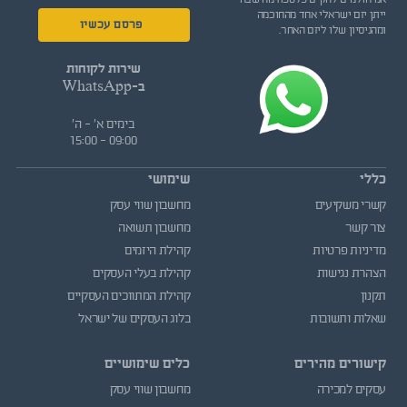
ייתן יזם ישראלי אחד מהחוכמה
פרסם עכשיו
ומהניסיון שלו ליזם האחר.
שירות לקוחות
ב-WhatsApp
בימים א' - ה'
09:00 - 15:00
כללי
שימושי
קשרי משקיעים
מחשבון שווי עסק
צור קשר
מחשבון תשואה
מדיניות פרטיות
קהילת היזמים
הצהרת נגישות
קהילת בעלי העסקים
תקנון
קהילת המתווכים העסקיים
שאלות ותשובות
בלוג העסקים של ישראל
קישורים מהירים
כלים שימושיים
עסקים למכירה
מחשבון שווי עסק