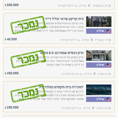
500,000
$
23 באוקטובר
ארה"ב
דירות למכירה
בית קרקע פרטי כולל דייר
נמכר
בית קרקע בניאגרה פולס שבצפון מדינת ניו יורק. 3 חדרי
שינה + חדר שירותים ומקלחת. עבר שיפוץ מקיף בשנת 2019.
בנכס יש דיירת שמשלמת שכר דירה 650 דולר בחודש. הנכס
ארה"ב
מנוהל באמצעות חברת הניהול הגדולה באזור.
40,500
$
17 באפריל
ארה"ב
דירות למכירה
תיק נכסים שמורכב מ 8 בתים
נמכר
תיק נכסים של 8 בתי מגורים. בכל הנכסים יש דיירים. כולם
מנוהלים ע"י חברת ניהול. אזור באפלו וניאגרה פולס במדינת
ניו יורק. נרשמים על שמך בטאבו.
ארה"ב
450,000
$
22 במרץ
ארה"ב
בניינים למכירה
למכירה בית מקסים בפלורידה
נמכר
בית קרקע 3 חדרי שינה 2 אמבטיות סלון ומטבח משופץ
כחדש בשכונה טובה בעיר Jacksonville שבפלורידה. הבית
מושכר ומבוקש מאד! קרוב לבתי ספר טובים וברחוב שקט.
ארה"ב
מעולה למשקיעים - תשואה שנתית צפוייה לנכס 8%-9%
לשנה
290,000
$
02 בינואר
ארה"ב
דירות למכירה