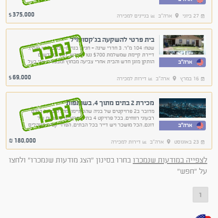
375,000
$
27 ביוני
ארה"ב
בניינים למכירה
בית פרטי להשקעה בג'קסונוויל
נמכר
שטח: 104 מ"ר. 3 חדרי שינה + חניה. בנוי מ-לבנים (לא מעץ).
דיירת קיימת שמשלמת $700 נטו לחודש. לפני כחודשים
הותקן מזגן חדש והבית אחרי צביעה מבחוץ ומבפנים. אני בעל
ארה"ב
הנכס. מוכר כדי להשקיע בעסק החדש שלי בארץ
69,000
$
16 במרץ
ארה"ב
דירות למכירה
מכירת 2 בתים מתוך 4, בשותפות
נמכר
מדובר ב2 פרויקטים של בניה שהסתיימו ומחלקים על בסיס
רבעוני רווחים, בכל פרויקט 4 בתים פרטיים על שטח של
דונם, הכל מושכר ויש דייר בכל הבתים, הפרוייקטים מנוהלים
ארה"ב
על ידי חברת תחזוקה.
180,000
₪
23 באוגוסט
ארה"ב
דירות למכירה
לצפייה במודעות שנמכרו
בחרו בסינון "הצג מודעות שנמכרו" ולחצו
על "חפש"
1