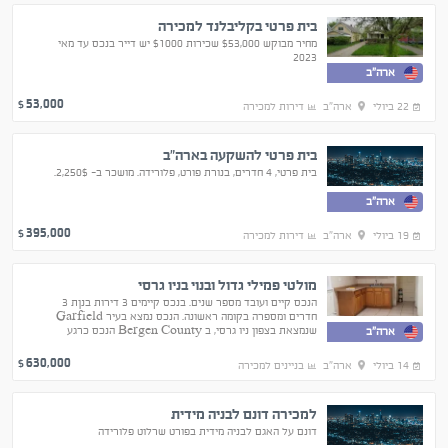
בית פרטי בקליבלנד למכירה
מחיר מבוקש $53,000 שכירות $1000 יש דייר בנכס עד מאי
2023
ארה"ב
53,000
$
22 ביולי
ארה"ב
דירות למכירה
בית פרטי להשקעה בארה"ב
בית פרטי, 4 חדרים, בנורת פורט, פלורידה. מושכר ב- 2,250$.
ארה"ב
395,000
$
19 ביולי
ארה"ב
דירות למכירה
מולטי פמילי גדול ובנוי בניו גרסי
הנכס קיים ועובד מספר שנים. בנכס קיימים 3 דירות בנןת 3
חדרים ומספרה בקומה ראשונה. הנכס נמצא בעיר Garfield
שנמצאת בצפון ניו גרסי, ב Bergen County הנכס כרגע
ארה"ב
בבעלות מלא של LLC. צרו קשר לקבלת מפרט
630,000
$
14 ביולי
ארה"ב
בניינים למכירה
למכירה דונם לבניה מידית
דונם על האגם לבניה מידית בפורט שרלוט פלורידה