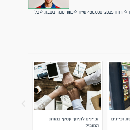
⭐גובה מחזור חודשי ממוצע 300 אלף ש''ח ⭐רווח 2024: 500,000 ש''ח ⭐ רווח 2025: 480,000 ש''ח ⭐כשר סגור בשבת ⭐כל
ת זכיינים
זכיינים לתיווך עסקי במותג
מאפייה רווחי
המוביל
הארץ