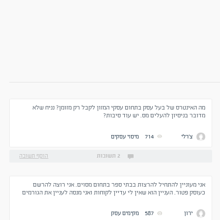
סקי המזון
כל הארץ
עסקי המזון
כ
000
170,000
₪
מה האינטרס של בעל עסק בתחום עסקי המזון לקבל רק מזומן? נניח שלא
מדובר בניסיון להעלים מס. יש עוד סיבות?
צ'רלי
714
מיסוי עסקים
2 תשובות
הוסף תשובה
אני מעוניין להתחיל להרצות בבתי ספר בתחום מסוים. אני רוצה להרשם
כעוסק פטור. העניין הוא שאין לי עדיין לקוחות ואני מנסה לעניין את הגורמים
המתאימים. בפועל יווצר מצב בו ייתכן ותהיה לי הרצאה אחת ולא ברור איך זה
ייתפוס בהמשך.איך מתנהלים במצב זה מבחינת רישום ברשויות המס.
ירון
587
מקימים עסק