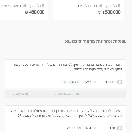
כל הארץ
חברות למכירה
כל הארץ
פיצוציה/קיוסק
480,000
1,500,000
₪
₪
שאלות אחרונות מהפורום בנושא
עזבתי עבודה טובה בחברת הייטק, לטובת המיזם שלי - התזרים הכספי קצת
לוחץ, האם לעבוד בעבודה נוספת?
אנונימי
1244
יזמות ועצמאים
תשובה אחת
הוסף תשובה
מעוניין לרכוש דירה להשקעה בחו"ל, באיזה מן המדינות אשלם מיסוי גם בארץ
וגם בחו"ל, או שבכולם? לי אין דירה בארץ בבעלותי.. או שזה לא משנה??
שחר
661
נדל''ן בחו''ל