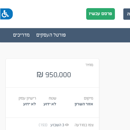
פרסם עכשיו
ה
פורטל העסקים
מדריכים
מחיר
950,000
₪
מיקום
שטח
רישיון עסק
אזור השרון
לא ידוע
לא ידוע
צפו במודעה
3
השבוע
(193)