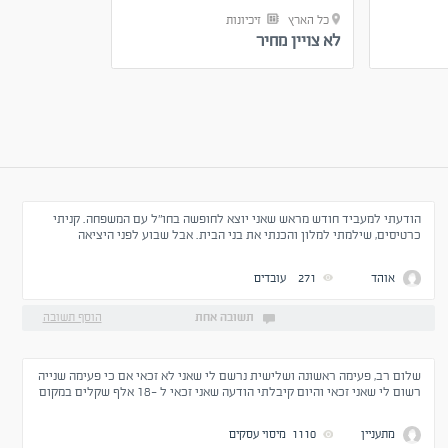
כל הארץ
זיכיונות
כל הארץ
ע
לא צויין מחיר
2,390,000
₪
הודעתי למעביד חודש מראש שאני יוצא לחופשה בחו"ל עם המשפחה. קניתי
כרטיסים, שילמתי למלון והכנתי את בני הבית. אבל שבוע לפני היציאה
לחופשה הודיעו לי שלא ניתן בגלל התקופה הלחוצה. אז יצאתי לחופשה, ופטרו
אותי. האם מותר להם?
אוהד
271
עובדים
תשובה אחת
הוסף תשובה
שלום רב, פעימה ראשונה ושלישית נרשם לי שאני לא זכאי אם כי פעימה שנייה
רשום לי שאני זכאי והיום קיבלתי הודעה שאני זכאי ל -18 אלף שקלים במקום
7500 שקלים. שאלתי היא אם הם רושמים סכום זה אומר שזה מגיע לי אחרי
בדיקה שהם עשו ולא יבקשו ממני את הכסף לאחר מכן, או שיש סבירות שאחרי
מתעניין
1110
מיסוי עסקים
חודש/חודשיים אשמע מהם שהם דורשים חזרה את הכסף או את חלקו כפי