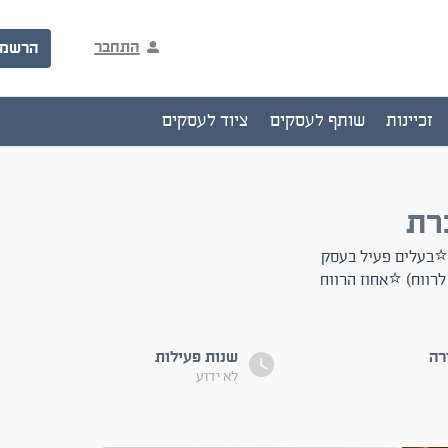
התחבר
הרשמ
זכיינות
שותף לעסקים
ציוד לעסקים
רת
נה ⭐יש רישיון עסק ⭐בעלים פעיל בעסק
 12,000 ש''ח נטו (בנוסף לרווח) ⭐אחוז הרווח
רה
שנות פעילות
לא ידוע