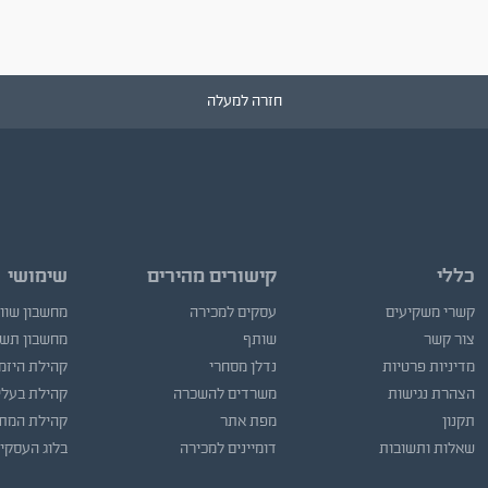
חזרה למעלה
כללי
קישורים מהירים
שימושי
קשרי משקיעים
עסקים למכירה
מחשבון שוו
צור קשר
שותף
מחשבון תש
מדיניות פרטיות
נדלן מסחרי
קהילת היזמ
הצהרת נגישות
משרדים להשכרה
קהילת בעלי
תקנון
מפת אתר
קהילת המתו
שאלות ותשובות
דומיינים למכירה
בלוג העסקי