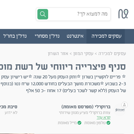
מה למצוא לך?
עסקים למכירה
אינטרנט
נדל"ן מסחרי
נדל"ן בחו"ל
עסקים למכירה
>
עסקי המזון
>
אזור השרון
סניף פיצרייה ריווחי של רשת מוכ
⭐ פריים לוקשיין בשרון ⭐ותק העסק מעל 20 ש
2-3 בשבוע ⭐משכורת מושך הבעלים בחודש
של העסק (ללא קשר לשכר בעלים) 17 אחוז -כ 50 אלף
ברוקרלי (מפרסם מאומת)
סיבת מכי
צוות ברוקרלי מציע מגוון שירותי
לא ידוע
קרא עוד
טלפון מאומת
מייל מאומת