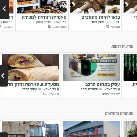
י
בואו להיות מתווכים
מאפייה רווחית למכירה
חומוסיי
כל הארץ
עסק אחר
כל הארץ
עסקי המזון
כל האר
עסקיים !
במרכז הארץ
למכירה
₪
170,000
₪
2,390,000
₪
70,000
Next
מודעות דומות
ת
עסק בתחום הרכב
מסעדת שווארמה ומזון מהיר
כל הארץ
מוסכים ורכב
כל הארץ
עסקי המזון
למסירה
לא צויין מחיר
325,000 ₪
Next
מתחמים מומלצים