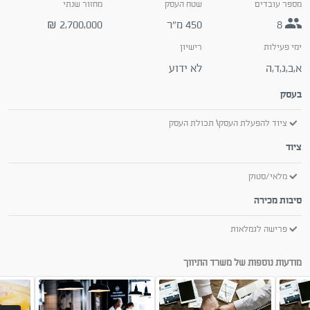
מספר עובדים
שטח העסק
מחזור שנתי
8
450 מ״ר
2,700,000
₪
ימי פעילות
רישיון
א,ב,ג,ד,ה
לא ידוע
בעסק
ציוד להפעלת העסק\ תכולת העסק
ציוד
מלאי/סטוק
סיבות מכירה
פרישה לגמלאות
מודעות נוספות של משרד התיווך