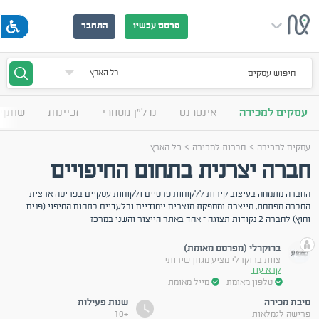
פרסם עכשיו
התחבר
חיפוש עסקים
עסקים למכירה
אינטרנט
נדל"ן מסחרי
זכיינות
שותף 
>
>
עסקים למכירה
חברות למכירה
כל הארץ
חברה יצרנית בתחום החיפויים
החברה מתמחה בעיצוב קירות ללקוחות פרטיים ולקוחות עסקיים בפריסה ארצית
החברה מפתחת, מייצרת ומספקת מוצרים ייחודיים ובלעדיים בתחום החיפוי (פנים
וחוץ) לחברה 2 נקודות תצוגה – אחד באתר הייצור והשני במרכז
ברוקרלי (מפרסם מאומת)
צוות ברוקרלי מציע מגוון שירותי
קרא עוד
טלפון מאומת
מייל מאומת
סיבת מכירה
שנות פעילות
פרישה לגמלאות
+10