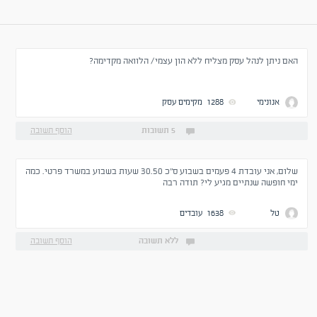
האם ניתן לנהל עסק מצליח ללא הון עצמי/ הלוואה מקדימה?
אנונימי
1288
מקימים עסק
5 תשובות
הוסף תשובה
שלום, אני עובדת 4 פעמים בשבוע ס"כ 30.50 שעות בשבוע במשרד פרטי. כמה
ימי חופשה שנתיים מגיע לי? תודה רבה
טל
1638
עובדים
ללא תשובה
הוסף תשובה