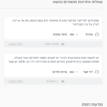
שאלות אחרונות מהפורום בנושא
עסק חדש לפדיקור ומניקור מהבית ופתחתי תיק במס הכנסה, מה אני צריכה
לציין על גבי הקבלות?
אנונימי
493
מיסוי עסקים
תשובה אחת
הוסף תשובה
יש לאשתי חנות אינטרנטית לבגדי ים לנשים, הקמנו לאחרונה אתר מעולה,
ופחות השקענו בדף פייסבוק, בחודש האחרון המכירות ירדו בכ-50%, יש קשר
בין האתר לדף פייסבוק? יכול להיות שפייסבוק זיהה כי קיים לי אתר אינטרנט
ופגע בחשיפות שלי אל משתמשים?
רוני קשר
602
שיווק וקידום
2 תשובות
הוסף תשובה
מודעות דומות