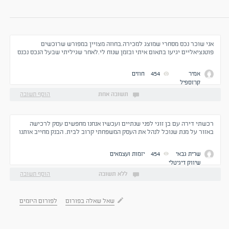
אני שוכר נכס מסחרי שמוצג למכירה.בחוזה מצויין במפורש שרוכשים
פוטנציאליים יגיעו בתאום איתי ובזמן שנוח לי.לאחר שגיליתי שבעל הנכס נכנס
ללא רשות בזמנים בהם אני לא נמצא,הזהרתי שלהבא לא יכנס ללא אישור.
מאז,לרוב אני מתיר לו(בתאום מראש איתי)להראות את הנכס גם שלא
אמיר
454
חוזים
בנוכחותי. באחת הפעמים הבהרתי כי לא ניתן יהיה להראות את הנכס במועד
קרזספיל
ספציפי,אך למרות זאת הוא בחר להכנס שלא בנוכחותי ושלא באישורי. האם יש
עילה לתביעה? מה החוק אומר במקרה שכזה? תודה.
תשובה אחת
הוסף תשובה
רכשתי דירה עם בן זוגי לפני שנתיים ועכשיו אנחנו מחפשים עסק לרכישה
באזור על מנת שנוכל לנהל את העסק המשפחתי קרוב לבית. הבנק מחייב אותנו
לקחת ביטוח משכנתא וגם ביטוח חיים שזה מייקר את כל העסקה. מה לעשות?
שרית גבאי
454
יזמות ועצמאים
שיווק דיגיטלי
ללא תשובה
הוסף תשובה
שאל שאלה בפורום
לפורום היזמים