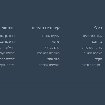
כללי
קישורים מהירים
שימושי
קשרי משקיעים
עסקים למכירה
מחשבון שוו
צור קשר
שותף
מחשבון תש
מדיניות פרטיות
נדלן מסחרי
קהילת היזמ
הצהרת נגישות
משרדים להשכרה
קהילת בעלי
תקנון
מפת אתר
קהילת המתו
שאלות ותשובות
דומיינים למכירה
בלוג העסקי