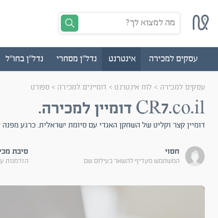
מה למצוא לך?
עסקים למכירה
אינטרנט
נדל"ן מסחרי
נדל"ן בחו"ל
עסקים למכירה
>
לוח אינטרנט
>
דומיינים למכירה
>
ספורט
CR7.co.il דומיין למכירה.
דומיין קצר וקליט של השחקן האגדי עם סיומת ישראלית. כרגע מפנה 
חסוי
סיבת מכי
המשתמש מעדיף להשאר בעילום שם
הזדמנות ע