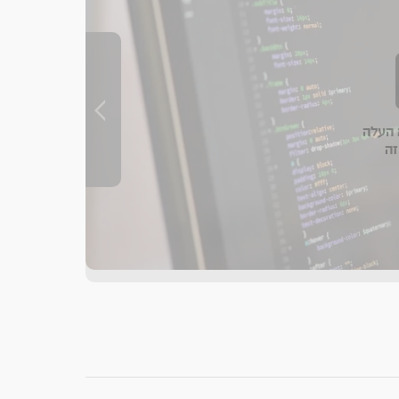
העלה
זה