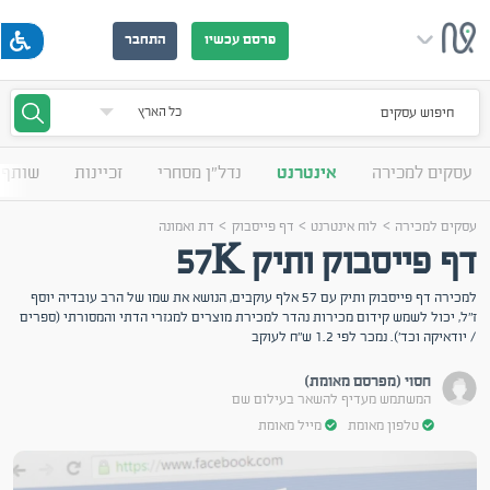
פרסם עכשיו
התחבר
חיפוש עסקים
עסקים למכירה
אינטרנט
נדל"ן מסחרי
זכיינות
שותף 
>
>
>
עסקים למכירה
לוח אינטרנט
דף פייסבוק
דת ואמונה
דף פייסבוק ותיק 57K
למכירה דף פייסבוק ותיק עם 57 אלף עוקבים, הנושא את שמו של הרב עובדיה יוסף
ז"ל, יכול לשמש קידום מכירות נהדר למכירת מוצרים למגזרי הדתי והמסורתי (ספרים
/ יודאיקה וכד'). נמכר לפי 1.2 ש"ח לעוקב
חסוי (מפרסם מאומת)
המשתמש מעדיף להשאר בעילום שם
טלפון מאומת
מייל מאומת