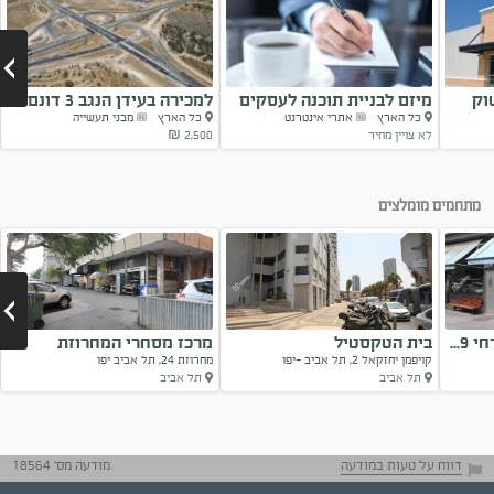
וק
מיזם לבניית תוכנה לעסקים
למכירה בעידן הנגב 3 דונם...
כל הארץ
אתרי אינטרנט
כל הארץ
מבני תעשייה
מתחילים
לא צויין מחיר
2,500 ₪
Next
מתחמים מומלצים
...
בית הטקסטיל
מרכז מסחרי המחרוזת
קויפמן יחזקאל 2, תל אביב -יפו
מחרוזת 24, תל אביב יפו
תל אביב
תל אביב
Next
דווח על טעות במודעה
מודעה מס' 18564