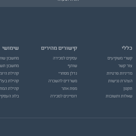
כללי
קישורים מהירים
שימושי
קשרי משקיעים
עסקים למכירה
מחשבון שוו
צור קשר
שותף
מחשבון תש
מדיניות פרטיות
נדלן מסחרי
קהילת היזמ
הצהרת נגישות
משרדים להשכרה
קהילת בעלי
תקנון
מפת אתר
קהילת המתו
שאלות ותשובות
דומיינים למכירה
בלוג העסקי