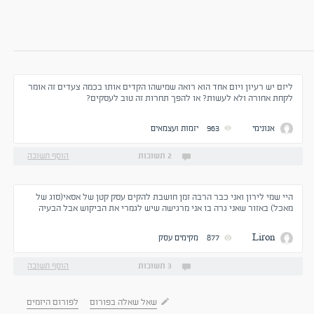
ליזם יש רעיון ויום אחד הוא רואה שמישהו הקדים אותו בכמה צעדים זה אומר
לקחת אחורה ולא לעשות? או להפך תחרות זה טוב לעסקים?
אנונימי
963
יזמות ועצמאים
2 תשובות
הוסף תשובה
היי שמי לירון ואני כבר הרבה זמן חושבת להקים עסק קטן של אסאי(סוג של
מאכל) באזור שאני גרה בו אני מרגישה שיש לגמרי את הביקוש אבל הבעיה
שאני לא יודעת כיצד להתחיל מכל הבחינה הביורוקרטית אשמח אם מישהו
יוכל לכון אותי או להפנות אותי לאתר/מישהו שכן
Liron
877
מקימים עסק
3 תשובות
הוסף תשובה
שאל שאלה בפורום
לפורום היזמים