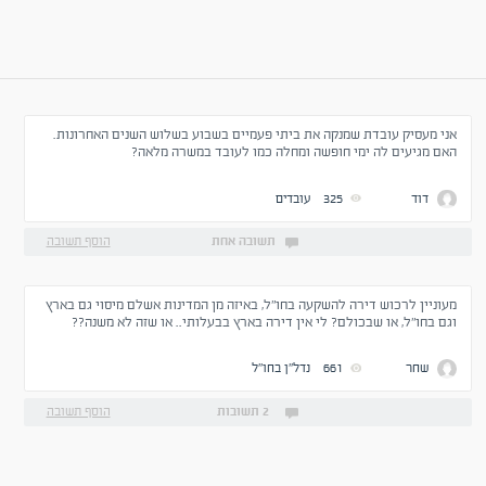
אני מעסיק עובדת שמנקה את ביתי פעמיים בשבוע בשלוש השנים האחרונות.
האם מגיעים לה ימי חופשה ומחלה כמו לעובד במשרה מלאה?
דוד
325
עובדים
תשובה אחת
הוסף תשובה
מעוניין לרכוש דירה להשקעה בחו"ל, באיזה מן המדינות אשלם מיסוי גם בארץ
וגם בחו"ל, או שבכולם? לי אין דירה בארץ בבעלותי.. או שזה לא משנה??
שחר
661
נדל''ן בחו''ל
2 תשובות
הוסף תשובה