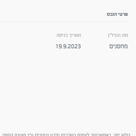
פרטי הנכס
סוג הנדל"ן
תאריך כניסה
מחסנים
19.9.2023
גולש יקר, באפשרותך לצפות בשכבות מידע ונתונים ע"ג תצוגת המפה. ב