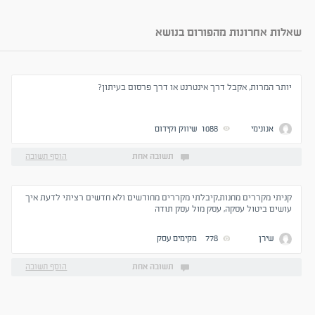
שאלות אחרונות מהפורום בנושא
יותר המרות, אקבל דרך אינטרנט או דרך פרסום בעיתון?
אנונימי
1088
שיווק וקידום
תשובה אחת
הוסף תשובה
קניתי מקררים מחנות,קיבלתי מקררים מחודשים ולא חדשים רציתי לדעת איך
עושים ביטול עסקה, עסק מול עסק תודה
שירן
778
מקימים עסק
תשובה אחת
הוסף תשובה