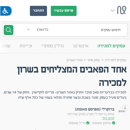
פרסם עכשיו
התחבר
חיפוש עסקים
עסקים למכירה
אינטרנט
נדל"ן מסחרי
זכיינות
שותף 
>
>
עסקים למכירה
עסק אחר
אזור השרון
אחד הפאבים המצליחים בשרון
למכירה
למכירה בבלעדיות פאב מוכר וותיק באזור השרון- פריים לוקיישין . וותק של 14 שנים,
בעלים פעיל בעסק. סגור בשבת וכשר סחורה ומלאי בשווי של כ70 אלף ש"ח
ברוקרלי (מפרסם מאומת)
צוות ברוקרלי מציע מגוון שירותי
קרא עוד
טלפון מאומת
מייל מאומת