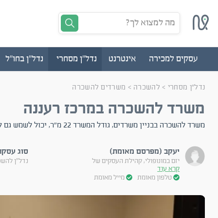
מה למצוא לך?
עסקים למכירה
אינטרנט
נדל"ן מסחרי
נדל"ן בחו"ל
נדל"ן מסחרי
>
להשכרה
>
משרדים להשכרה
משרד להשכרה במרכז רעננה
משרד להשכרה בבניין משרדים, גודל המשרד 22 מ"ר, יכול לשמש גם לקליניקה.
יעקב (מפרסם מאומת)
סוג עסקה
יזם במונופולי, קהילת העסקים של
נדל"ן להש
קרא עוד
טלפון מאומת
מייל מאומת