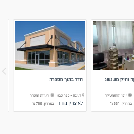
ה ותיק משגשג
חדר בתוך מספרה
חנו
א
יופי וקוסמטיקה
רעננה - כפר סבא
חנויות ומסחר
רענ
לא צויין מחיר
40 ₪
במרחק: 981 מ'
במרחק: 769 מ'