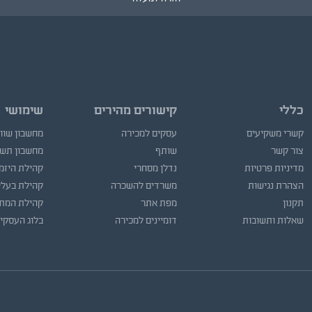
כללי
קישורים מהירים
שימושי
קשרי משקיעים
עסקים למכירה
מחשבון שוו
צור קשר
שותף
מחשבון תש
מדיניות פרטיות
נדלן מסחרי
קהילת היזמ
הצהרת נגישות
משרדים להשכרה
קהילת בעלי
תקנון
מפת אתר
קהילת המתו
שאלות ותשובות
דומיינים למכירה
בלוג העסקי