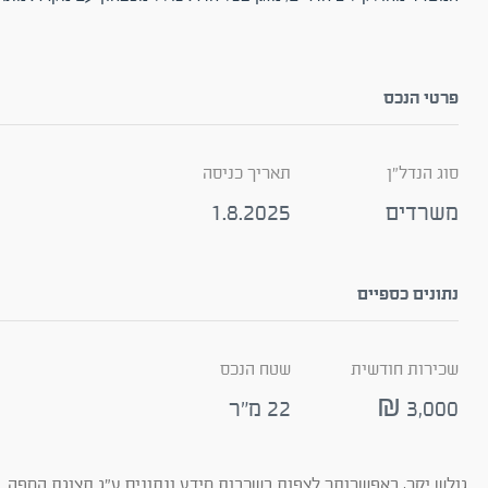
פרטי הנכס
סוג הנדל"ן
תאריך כניסה
משרדים
1.8.2025
נתונים כספיים
שכירות חודשית
שטח הנכס
3,000 ₪
22 מ"ר
גולש יקר, באפשרותך לצפות בשכבות מידע ונתונים ע"ג תצוגת המפה. ב