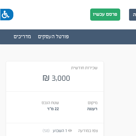
פרסם עכשיו
ה
פורטל העסקים
מדריכים
שכירות חודשית
3,000
₪
מיקום
שטח הנכס
רעננה
22 מ״ר
צפו במודעה
1
השבוע
(58)