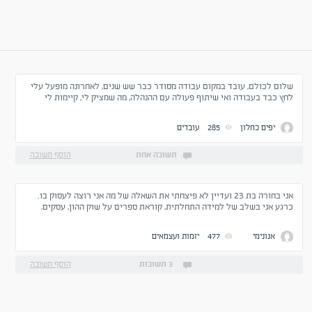
שלום לכולם, עובד במקום עבודה מסודר כבר שש שנים, לאחרונה מופעל עלי
לחץ כבד בעבודה ואי שיתוף פעולה עם ההנהלה, מה שמציק לי, קיימות לי
מחשבות להתפטר האם אני אפסיד את כספי הפיצויים שלי?!!
יפים כחלון
285
עובדים
תשובה אחת
הוסף תשובה
אני בחורה בת 23 ועדיין לא פיצחתי את השאלה של מה אני רוצה לעסוק בו.
כרגע אני בשלב של למידה התחלתית, קוראת ספרים על שוק ההון, עסקים,
העלאת העצמה אישית. אך אני מרגישה שעצם זה שאני לא סגורה מה אני רוצה
לעשות ומה אני אוהבת תוקע אותי מונע ממני להגדיר מטרות. תמיד רציתי
אנונימי
477
יזמות ועצמאים
שיהיה לי עסק משלי, כרגע אני מנתחת עסקים בעצמי בבית, להבין אם כדאיים
או לא. האם יש לכם עצה איך אפשר להבין מה התחום שלי? איך ללמוד יותר
להשתפר כיזמית, או להכיר קבוצות מעגלים דומים? איך אתם התחלתם את
3 תשובות
הוסף תשובה
המסע שלכם והגעתם לנקודה שאתם נמצאים בה היום? תודה רבה לעוזרים