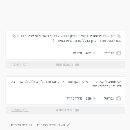
על סמך אילו פרמטרים נותנים זיכיון להפעיל סניף דואר ולמי צריך לפנות על
מנת לבטל את הזיכיון בגלל שרות גרוע במיוחד?
אנונימי
487
זכיינות
תשובה אחת
הוסף תשובה
אני חושב להשקיע דרך אתר רנקו אתר דירוג חברות נדל"ן בחו"ל, למישהו יצא
להשקיע דרך האתר?
גבריאל
259
נדל''ן בחו''ל
ללא תשובה
הוסף תשובה
שאל שאלה בפורום
לפורום היזמים