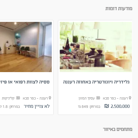
מודעות דומות
גלידריה ויוגורטריה באחוזה רעננה
ססיה לצוות רפואי או פיז
רעננה - כפר סבא
עסקי המזון
רעננה - כפר סבא
קליניקות
2,500,000 ₪
לא צויין מחיר
במרחק: 849 מ'
במרחק: 1.8 ק"מ
מתחמים באיזור