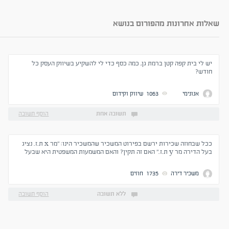
שאלות אחרונות מהפורום בנושא
יש לי בית קפה קטן ברמת גן, כמה כסף כדי לי להשקיע בשיווק העסק כל
חודש?
אנונימי
1063
שיווק וקידום
תשובה אחת
הוסף תשובה
ככל שבחוזה שכירות ירשם בפירוט המשכיר שהמשכיר הינו: "מר x ת.ז. נציג
בעל הדירה מר y ת.ז." האם זה תקין? והאם המשמעות המשפטית היא שבעל
הדירה משכיר את הדירה, למרות שכתוב שנציג בעל הדירה משכיר? תודה רבה
משכיר דירה
1735
חוזים
ללא תשובה
הוסף תשובה