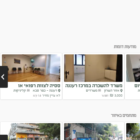
שותפה קוסמטיקאית מקצועית
מודעות דומות
ום
משרד להשכרה במרכז רעננה
ססיה לצוות רפואי או
ת
אזור השרון
משרדים
רעננה - כפר סבא
קליניקות
פיזיוטרפיסט
3,000 ₪
לא צויין מחיר
981 מ'
1.6 ק"מ
Next
מתחמים באיזור