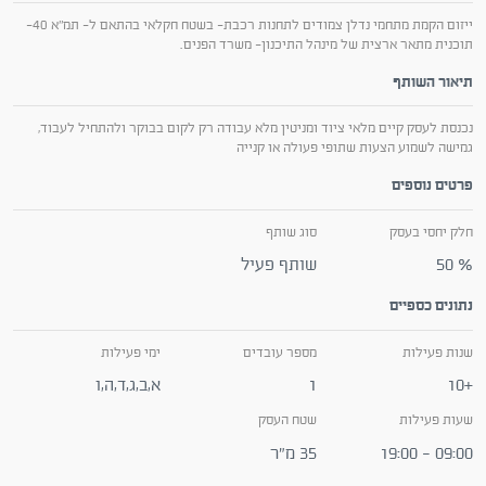
ייזום הקמת מתחמי נדלן צמודים לתחנות רכבת- בשטח חקלאי בהתאם ל- תמ"א 40-
תוכנית מתאר ארצית של מינהל התיכנון- משרד הפנים.
תיאור השותף
נכנסת לעסק קיים מלאי ציוד ומניטין מלא עבודה רק לקום בבוקר ולהתחיל לעבוד,
גמישה לשמוע הצעות שתופי פעולה או קנייה
פרטים נוספים
חלק יחסי בעסק
סוג שותף
50 %
שותף פעיל
נתונים כספיים
שנות פעילות
מספר עובדים
ימי פעילות
+10
1
א,ב,ג,ד,ה,ו
שעות פעילות
שטח העסק
09:00 - 19:00
35 מ״ר