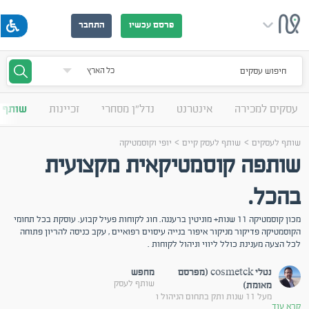
פרסם עכשיו
התחבר
חיפוש עסקים
עסקים למכירה
אינטרנט
נדל"ן מסחרי
זכיינות
שותף 
>
>
שותף לעסקים
שותף לעסק קיים
יופי וקוסמטיקה
שותפה קוסמטיקאית מקצועית
בהכל.
מכון קוסמטיקה 11 שנות+ מוניטין ברעננה. חוג לקוחות פעיל קבוע. עוסקת בכל תחומי
הקוסמטיקה פדיקור מניקור איפור בנייה עיסוים רפואיים , עקב כניסה להריון פתוחה
לכל הצעה מענינת כולל ליווי וניהול לקוחות .
נטלי cosmetck (מפרסם
מחפש
שותף לעסק
מאומת)
מעל 11 שנות ותק בתחום הניהול ו
קרא עוד