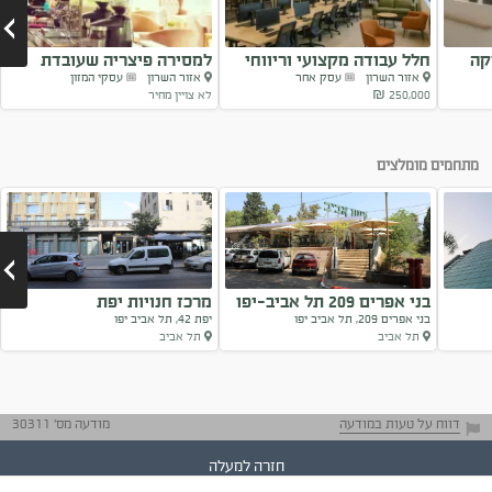
קה
חלל עבודה מקצועי וריווחי
למסירה פיצריה שעובדת
אזור השרון
עסק אחר
אזור השרון
עסקי המזון
במרכז
באזור השרו
250,000 ₪
לא צויין מחיר
Next
מתחמים מומלצים
בני אפרים 209 תל אביב-יפו
מרכז חנויות יפת
בני אפרים 209, תל אביב יפו
יפת 42, תל אביב יפו
תל אביב
תל אביב
Next
דווח על טעות במודעה
מודעה מס' 30311
חזרה למעלה