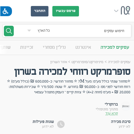
פרסם עכשיו
התחבר
חיפוש עסקים
עסקים למכירה
אינטרנט
נדל"ן מסחרי
זכיינות
שותף 
>
>
עסקים למכירה
מינימרקט/סופרמרקט
אזור השרון
סופרמרקט רווחי למכירה בשרון
⭐מחזור שנתי כולל מע''מ: מעל 7M ⭐ מחזור חודשי: כ-600,000 ₪ (כולל מע"מ) ⭐
רווח חודשי לפני מס: כ-90,000 ₪ בחודש. ⭐ שטח: 500 מ"ר ⭐ שכירות משתלמת:
20,000 ₪ + מע"מ (חוזה 4+2) ⭐ צוות קיים – העסק מתנהל עצמאי
ברוקרלי
מתווך מונופולי
קרא עוד
סיבת מכירה
שנות פעילות
לא ידוע
לא ידוע