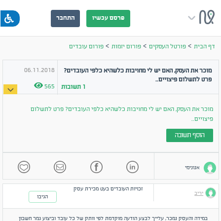
פרסם עכשיו
התחבר
>
>
>
דף הבית
פורטל העסקים
פורום יזמות
פורום עובדים
06.11.2018
מוכר את העסק, האם יש לי מחויבות כלשהיא כלפי העובדים?
פרט לתשלום פיצויים..
565
1
תשובות
מוכר את העסק, האם יש לי מחויבות כלשהיא כלפי העובדים? פרט לתשלום
פיצויים..
הוסף תשובה
אנונימי
זכויות העובדים בעט מכירת עסק
יריב
הגיבו
במידה והעסק נמכר, עלייך לבצע הודעה מוקדמת לפי וותק של כל עובד וביצוע גמר חשבון