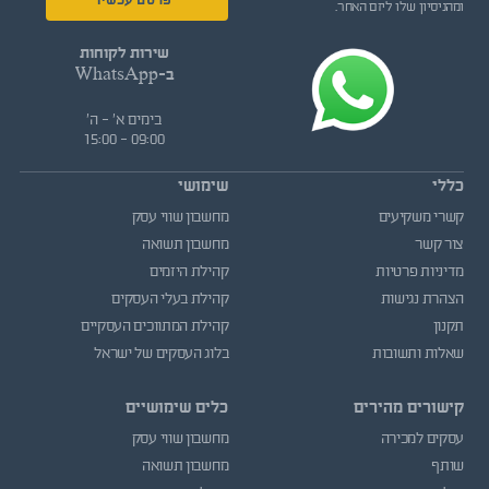
פרסם עכשיו
ומהניסיון שלו ליזם האחר.
שירות לקוחות
ב-WhatsApp
בימים א' - ה'
09:00 - 15:00
כללי
שימושי
קשרי משקיעים
מחשבון שווי עסק
צור קשר
מחשבון תשואה
מדיניות פרטיות
קהילת היזמים
הצהרת נגישות
קהילת בעלי העסקים
תקנון
קהילת המתווכים העסקיים
שאלות ותשובות
בלוג העסקים של ישראל
קישורים מהירים
כלים שימושיים
עסקים למכירה
מחשבון שווי עסק
שותף
מחשבון תשואה