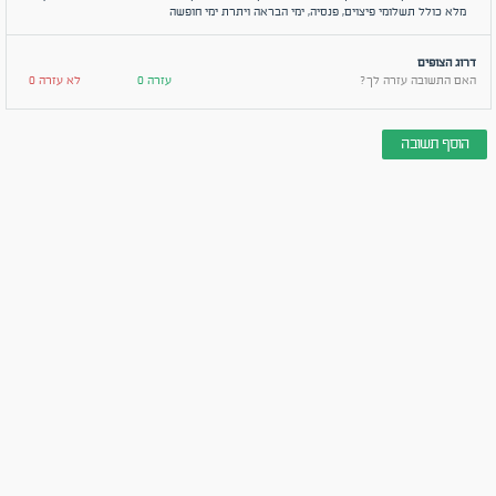
מלא כולל תשלומי פיצוים, פנסיה, ימי הבראה ויתרת ימי חופשה
דרוג הצופים
האם התשובה עזרה לך?
עזרה 0
לא עזרה 0
הוסף תשובה