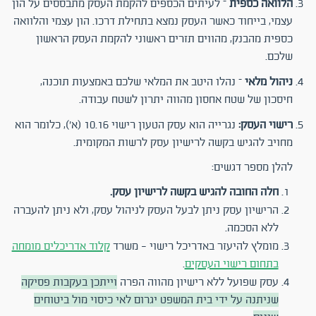
הלוואה כספית
– לעיתים הכספים להקמת העסק מתבססים על הון
עצמי, בייחוד כאשר העסק נמצא בתחילת דרכו. הון עצמי והלוואה
כספית מהבנק, מהווים תזרים ראשוני להקמת העסק הראשון
שלכם.
ניהול מלאי
– נהלו היטב את המלאי שלכם באמצעות תוכנה,
חיסכון של שטח אחסון מהווה יתרון לשטח עבודה.
רישוי העסק:
נגרייה הוא עסק הטעון רישוי 10.16 (א'), כלומר הוא
מחויב להגיש בקשה לרישיון עסק לרשות המקומית.
להלן מספר דגשים:
חלה החובה להגיש בקשה לרישיון עסק.
הרישיון עסק ניתן לבעל העסק לניהול עסק, ולא ניתן להעברה
ללא הסכמה.
מומלץ להיעזר באדריכל רישוי - משרד
קלוד אדריכלים מומחה
בתחום רישוי העסקים
.
עסק שפועל ללא רישיון מהווה הפרה
וייתכן בעקבות פסיקה
שניתנה על ידי בית המשפט יגרום לאי כיסוי מול ביטוחים