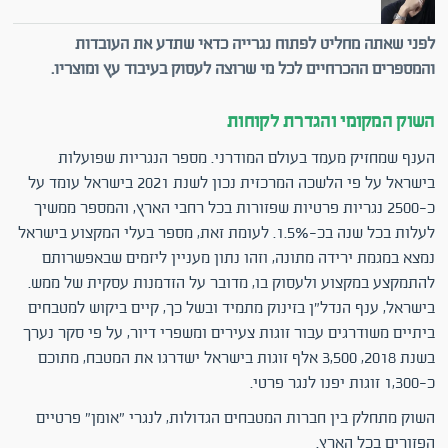
לפני שאתה מחליט לפתוח נגרייה כדאי שתדע את העובדות
והמספרים ההכרחיים לכל מי שרוצה לעסוק בעיבוד עץ ומוצריו.
השוק המקומי והגדרת לקוחות
הענף שמחזיק מעמד בעולם המודרני. מספר הנגריות שפועלות
בישראל על פי הלשכה המרכזית נכון לשנת 2021 בישראל עומד על
כ-2500 נגריות פרטיות שפזורות בכל רחבי הארץ, והמספר ממשיך
לעלות בכל שנה בכ-1.5%. לעומת זאת, מספר בעלי המקצוע בישראל
נמצא במגמת ירידה מתונה, וזהו נתון מעניין ליזמים שבאפשרותם
להתמקצע במקצוע ולעסוק בו, מדובר על הזדמנות עסקית של ממש.
בישראל, ענף הנדל"ן בזינוק מתמיד ובשל כך, קיים ביקוש למטבחים
ביתיים משודרגים עבור זוגות צעירים ומשפרי דיור, על פי סקר נערך
בשנת 2018, 3,500 אלף זוגות בישראל ישדרגו את המטבח, מתוכם
כ-1,300 זוגות יפנו לנגר פרטי.
השוק מתחלק בין חברות המטבחים הגדולות, לנגרי "אומן" פרטיים
הפזורים בכל הארץ.