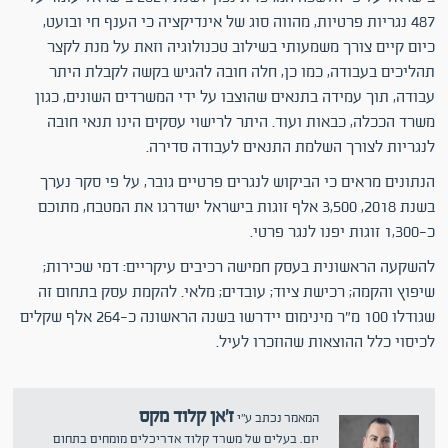
487 נגריות פרטיות, מהווה סוג של אינדיקציה כי הענף חי ובועט,
כיום קיים צורך משמעותי בשילוב טכנולוגיה וזאת על מנת לקצר
תהליכים בעבודה, כמו כן, חלה חובה להגיש בקשה לקבלת היתר
עבודה, תוך עמידה בתנאים שהוצבו על ידי המשרדים השונים, כגון
משרד הככלה, כבאות ועוד. היתר לרישוי עסקים הינו תנאי חובה
לנגריות לצורך השלמת התנאים לעבודה סדירה.
הנתונים מראים כי הביקוש לנגרים פרטיים גובר, על פי סקר נערך
בשנת 2018, 3,500 אלף זוגות בישראל ישדרגו את המטבח, מתוכם
כ-1,300 זוגות יפנו לנגר פרטי.
להשקעה הראשונית בעסק חמישה רכיבים עיקריים: דמי שכירות;
שיפוץ והקמה; רכישת ציוד; עובדים; מלאי. להקמת עסק בתחום זה
שגודלו 100 מ"ר מינימום יידרשו בשנה הראשונה כ-264 אלף שקלים
לכיסוי כלל ההוצאות שהוזכרו לעיל.
ז'אן קלוד מקס
המאמר נכתב ע"י
יזם. בעלים של משרד קלוד אדריכלים מומחים בתחום