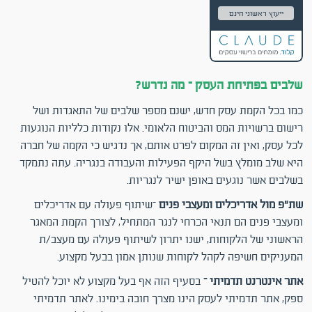
ייעוץ ראשוני חינם
שלבים בפתיחת העסק – מה נדרש?
כמו בכל הקמת עסק חדש, ישנם מספר שלבים של התאגדות ושל
רישום ברשויות המס והביטוח הלאומי. אלו נקודות כלליות הנוגעות
לכל עסק, ואין זה המקום לפרט אותם, אך נדגיש כי הקמה של חברה
היא שלב מומלץ בשל היקף הפעילות והעבודה בנגריה. עתה נתמקד
בשלבים אשר נוגעים באופן ישיר לנגריות.
שת"פ מול אדריכלים ומעצבי פנים
–שיתוף פעולה עם אדריכלים
ומעצבי פנים הם תנאי הכרחי לנגר המתחיל, לצורך הקמת המאגר
הראשוני של הלקוחות, ישנו יתרון לשיתוף פעולה עם מעצב/ת
המעניקים חשיפה לקהל לקוחות שנותן אמון בבעל מקצוע.
אתר אינטרנט תדמיתי –
בסעיף הזה אף בעל מקצוע לא יוכל להטיל
ספק, אתר תדמיתי לעסק הינו מצרך חובה בימינו. לאתר תדמיתי