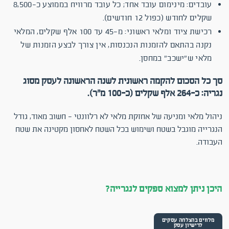
עובדים: מינימום עובד אחד; כל עובד מרוויח בממוצע כ-8,500
שקלים לחודש (כפול 12 חודשים).
רכישת ציוד ומלאי ראשוני: מ-45 עד 100 אלף שקלים, המלאי
נקנה בהתאם להזמנות הנכנסות, אין צורך לבצע הזמנות של
מלאי ש"ישכב" במחסן.
סך כל הסכום להקמה ראשונית לשנה הראשונה לעסק מסוג
נגריה: כ-264 אלף שקלים (כ-100 מ"ר).
ניהול מלאי ומניעה של אחזקת מלאי לא רלוונטי - חשוב מאוד, גודל
הנגרייה מוגבל בשטח ושימוש בכל השטח לאחסון מקטינה את שטח
העבודה.
היכן ניתן למצוא ספקים לנגרייה?
מלווים בהצלחה עסקים
לרישיון עסק