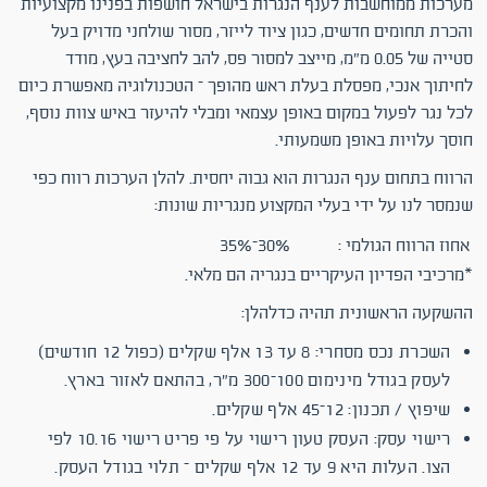
מערכות ממוחשבות לענף הנגרות בישראל חושפות בפנינו מקצועיות
והכרת תחומים חדשים, כגון ציוד לייזר, מסור שולחני מדויק בעל
סטייה של 0.05 מ"מ, מייצב למסור פס, להב לחציבה בעץ, מודד
לחיתוך אנכי, מפסלת בעלת ראש מהופך – הטכנולוגיה מאפשרת כיום
לכל נגר לפעול במקום באופן עצמאי ומבלי להיעזר באיש צוות נוסף,
חוסך עלויות באופן משמעותי.
הרווח בתחום ענף הנגרות הוא גבוה יחסית. להלן הערכות רווח כפי
שנמסר לנו על ידי בעלי המקצוע מנגריות שונות:
אחוז הרווח הגולמי :
30%–35%
*מרכיבי הפדיון העיקריים בנגריה הם מלאי.
ההשקעה הראשונית תהיה כדלהלן:
השכרת נכס מסחרי: 8 עד 13 אלף שקלים (כפול 12 חודשים)
לעסק בגודל מינימום 100–300 מ"ר, בהתאם לאזור בארץ.
שיפוץ / תכנון: 12–45 אלף שקלים.
רישוי עסק: העסק טעון רישוי על פי פריט רישוי 10.16 לפי
הצו. העלות היא 9 עד 12 אלף שקלים – תלוי בגודל העסק.