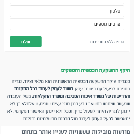
שלח
הפניה ללא התחייבות
היקף ההשקעה הכספית והספקים
בנגריה עיקר ההשקעה הכספית הראשונית הוא מלאי וציוד, נגריה
מחויבת לפעול עם רישיון עסק.
חשוב לעסק לעמוד בכל התקנות
והדרישות של משרד איכות הסביבה ומשרד החקלאות,
בשל העובדה
שנעשה שימוש במשאב טבע כגון סוגי עצים שונים, שאלמלא כן לא
יינתן לנגריה היתר לפעול כדין, וככל ולא יינתן האישור המקדמי, לא
יתאפשר לבעל העסק לעבוד מול חברות ממשלתיות גדולות.
מודעות מובילות שעשויות לעניין אותך בתחום