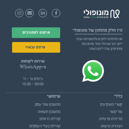
היו חלק
מהחזון של מונופולי
פרסום למתווכים
אנו חולמים להקים פלטפורמה שבה
ייתן יזם ישראלי אחד מהחוכמה
פרסם עכשיו
ומהניסיון שלו ליזם האחר.
שירות לקוחות
ב-WhatsApp
בימים א' - ה'
09:00 - 15:00
כללי
שימושי
קשרי משקיעים
מחשבון שווי עסק
צור קשר
מחשבון תשואה
מדיניות פרטיות
קהילת היזמים
הצהרת נגישות
קהילת בעלי העסקים