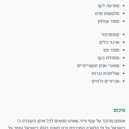
מחרטה לעץ
מלטשות סרט
מסור שולחן
קומפרסור
ארגזי כלים
מסור פס
מפסלת בעץ
שואבי אבק תעשייתיים
שולחנות נגרות
אביזרים נלווים
סיכום
אומנם מדובר על ענף פיזי, שאינו מתאים לכל אדם, העובדה כי
בישראל על פי הלשכה המרכזית נכון לשנת 2021 בישראל עומד על