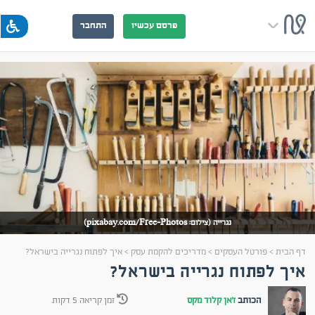
פרסם עכשיו
התחבר
נגרייה (צילום: pixabay.com/Free-Photos)
דף הבית
>
פורטל העסקים
>
מדריכים להקמת עסק
>
איך לפתוח נגרייה בישראל?
איך לפתוח נגרייה בישראל?
הכותב
ז'אן קלוד מקס
זמן קריאה 5 דקות