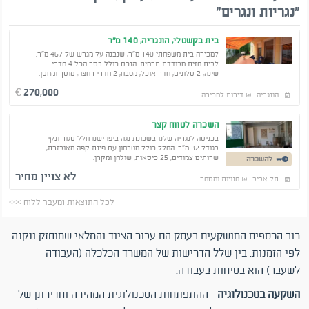
"נגריות ונגרים"
בית בקשטלי, הונגריה, 140 מ"ר
למכירה בית משפחתי 140 מ"ר, שנבנה על מגרש של 467 מ"ר.
לבית חזית מבודדת תרמית. הנכס כולל בסך הכל 4 חדרי
שינה, 2 סלונים, חדר אוכל, מטבח, 2 חדרי רחצה, מוסך ומחסן.
270,000
€
הונגריה
דירות למכירה
השכרה לטווח קצר
בכניסה לנגריה שלנו בשכונת נגה ביפו ישנו חלל סגור ונקי
בגודל 32 מ"ר. החלל כולל מטבחון עם פינת קפה מאובזרת,
שרותים צמודים, 25 כיסאות, שולחן ומקרן.
להשכרה
לא צויין מחיר
תל אביב
חנויות ומסחר
לכל התוצאות ומעבר ללוח >>>
רוב הכספים המושקעים בעסק הם עבור הציוד והמלאי שמוחזק ונקנה
לפי הזמנות. בין שלל הדרישות של המשרד הכלכלה (העבודה
לשעבר) הוא בטיחות בעבודה.
השקעה בטכנולוגיה
– ההתפתחות הטכנולוגית המהירה וחדירתן של