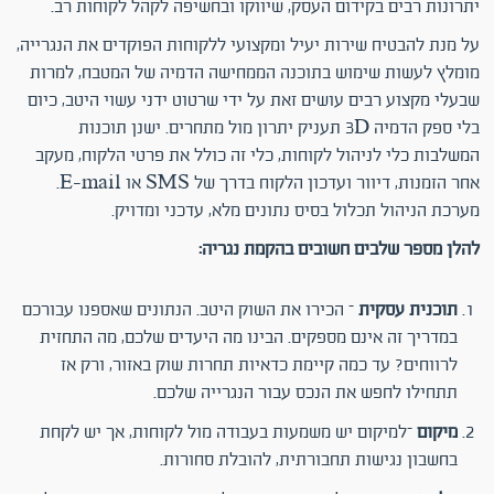
יתרונות רבים בקידום העסק, שיווקו ובחשיפה לקהל לקוחות רב.
על מנת להבטיח שירות יעיל ומקצועי ללקוחות הפוקדים את הנגרייה,
מומלץ לעשות שימוש בתוכנה הממחישה הדמיה של המטבח, למרות
שבעלי מקצוע רבים עושים זאת על ידי שרטוט ידני עשוי היטב, כיום
בלי ספק הדמיה 3D תעניק יתרון מול מתחרים. ישנן תוכנות
המשלבות כלי לניהול לקוחות, כלי זה כולל את פרטי הלקוח, מעקב
אחר הזמנות, דיוור ועדכון הלקוח בדרך של SMS או E-mail.
מערכת הניהול תכלול בסיס נתונים מלא, עדכני ומדויק.
להלן מספר שלבים חשובים בהקמת נגריה:
תוכנית עסקית
– הכירו את השוק היטב. הנתונים שאספנו עבורכם
במדריך זה אינם מספקים. הבינו מה היעדים שלכם, מה התחזית
לרווחים? עד כמה קיימת כדאיות תחרות שוק באזור, ורק אז
תתחילו לחפש את הנכס עבור הנגרייה שלכם.
מיקום
–למיקום יש משמעות בעבודה מול לקוחות, אך יש לקחת
בחשבון נגישות תחבורתית, להובלת סחורות.