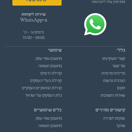
פרסם עכשיו
ומהניסיון שלו ליזם האחר.
שירות לקוחות
ב-WhatsApp
בימים א' - ה'
09:00 - 15:00
כללי
שימושי
קשרי משקיעים
מחשבון שווי עסק
צור קשר
מחשבון תשואה
מדיניות פרטיות
קהילת היזמים
הצהרת נגישות
קהילת בעלי העסקים
תקנון
קהילת המתווכים העסקיים
שאלות ותשובות
בלוג העסקים של ישראל
קישורים מהירים
כלים שימושיים
עסקים למכירה
מחשבון שווי עסק
שותף
מחשבון תשואה