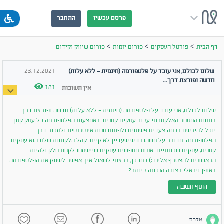
פרסם עכשיו
התחבר
>
>
>
דף הבית
פורטל העסקים
פורום יזמות
פורום שיווק וקידום
23.12.2021
שלום לכולם, אני עובד על פלטפורמה (חינמית - ללא עלות)
חדשה ופורצת דרך...
181
אין
תשובות
שלום לכולם, אני עובד על פלטפורמה (חינמית - ללא עלות) חדשה ופורצת דרך
בתחום המסחר האלקטרוני עבור עסקים קטנים. באמצעות הפלטפורמה כל עסק קטן
יוכל להירשם בכמה צעדים פשוטים ולפתוח חנות אינטרנטית ולמכור דרך
הפלטפורמה. מדובר על משהו חדש שעדיין לא קיים. קהל הלקוחות שלנו הוא עסקים
קטנים, עסקים שכונתיים. אנחנו מחפשים עסקים שיישמחו לקחת חלק ולהיות
הראשונים להצטרף אלינו :) כמו כן, ברצוני לשאול איך אפשר לשווק את הפלטפורמה
באופן ויראלי בצורה הנכונה ביותר?
הוסף תשובה
אלכס