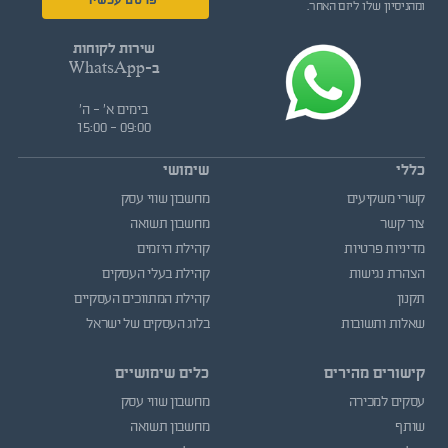
פרסם עכשיו
ומהניסיון שלו ליזם האחר.
שירות לקוחות
ב-WhatsApp
בימים א' - ה'
09:00 - 15:00
כללי
שימושי
קשרי משקיעים
מחשבון שווי עסק
צור קשר
מחשבון תשואה
מדיניות פרטיות
קהילת היזמים
הצהרת נגישות
קהילת בעלי העסקים
תקנון
קהילת המתווכים העסקיים
שאלות ותשובות
בלוג העסקים של ישראל
קישורים מהירים
כלים שימושיים
עסקים למכירה
מחשבון שווי עסק
שותף
מחשבון תשואה