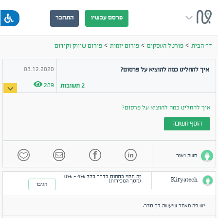
פרסם עכשיו
התחבר
>
>
>
דף הבית
פורטל העסקים
פורום יזמות
פורום שיווק וקידום
03.12.2020
איך להחליט כמה להוציא על פרסום?
289
2
תשובות
איך להחליט כמה להוציא על פרסום?
הוסף תשובה
משה נאור
זה תלוי בתחום בדרך כלל 4% - 10%
Kiryatech
(מסך המכירות)
הגיבו
יש פה מאמר שיעשה לך סדר: