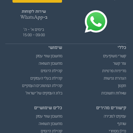
שירות לקוחות
ב-WhatsApp
בימים א' - ה'
09:00 - 15:00
כללי
שימושי
קשרי משקיעים
מחשבון שווי עסק
צור קשר
מחשבון תשואה
מדיניות פרטיות
קהילת היזמים
הצהרת נגישות
קהילת בעלי העסקים
תקנון
קהילת המתווכים העסקיים
שאלות ותשובות
בלוג העסקים של ישראל
קישורים מהירים
כלים שימושיים
עסקים למכירה
מחשבון שווי עסק
שותף
מחשבון תשואה
נדלן מסחרי
קהילת היזמים