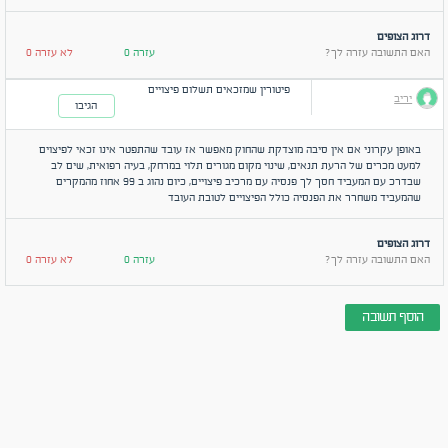
דרוג הצופים
האם התשובה עזרה לך?
עזרה 0
לא עזרה 0
פיטורין שמזכאים תשלום פיצויים
יריב
הגיבו
באופן עקרוני אם אין סיבה מוצדקת שהחוק מאפשר אז עובד שהתפטר אינו זכאי לפיצוים
למעט מכרים של הרעת תנאים, שינוי מקום מגורים תלוי במרחק, בעיה רפואית, שים לב
שבדרכ עם המעביד חסך לך פנסיה עם מרכיב פיצויים, כיום נהוג ב 99 אחוז מהמקרים
שהמעביד משחרר את הפנסיה כולל הפיצויים לטובת העובד
דרוג הצופים
האם התשובה עזרה לך?
עזרה 0
לא עזרה 0
הוסף תשובה