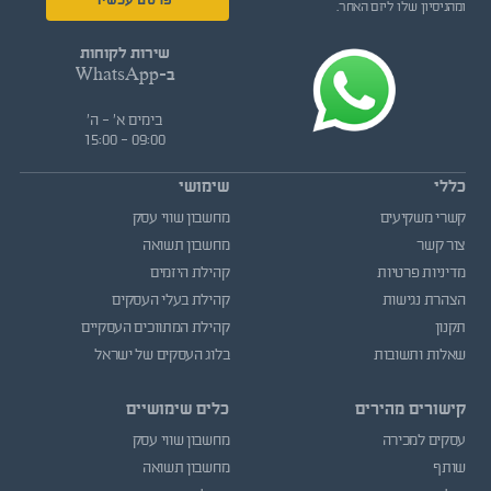
פרסם עכשיו
ומהניסיון שלו ליזם האחר.
שירות לקוחות
ב-WhatsApp
בימים א' - ה'
09:00 - 15:00
כללי
שימושי
קשרי משקיעים
מחשבון שווי עסק
צור קשר
מחשבון תשואה
מדיניות פרטיות
קהילת היזמים
הצהרת נגישות
קהילת בעלי העסקים
תקנון
קהילת המתווכים העסקיים
שאלות ותשובות
בלוג העסקים של ישראל
קישורים מהירים
כלים שימושיים
עסקים למכירה
מחשבון שווי עסק
שותף
מחשבון תשואה