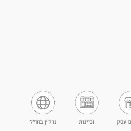
ם עסק
זכיינות
נדל''ן בחו''ל