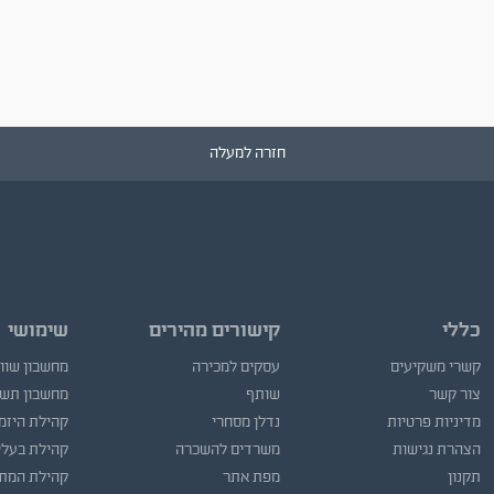
חזרה למעלה
כללי
קישורים מהירים
שימושי
קשרי משקיעים
עסקים למכירה
מחשבון שוו
צור קשר
שותף
מחשבון תש
מדיניות פרטיות
נדלן מסחרי
קהילת היזמ
הצהרת נגישות
משרדים להשכרה
קהילת בעלי
תקנון
מפת אתר
קהילת המתו