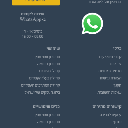
פרסם עכשיו
ומהניסיון שלו ליזם האחר.
שירות לקוחות
ב-WhatsApp
בימים א' - ה'
09:00 - 15:00
כללי
שימושי
קשרי משקיעים
מחשבון שווי עסק
צור קשר
מחשבון תשואה
מדיניות פרטיות
קהילת היזמים
הצהרת נגישות
קהילת בעלי העסקים
תקנון
קהילת המתווכים העסקיים
שאלות ותשובות
בלוג העסקים של ישראל
קישורים מהירים
כלים שימושיים
עסקים למכירה
מחשבון שווי עסק
שותף
מחשבון תשואה