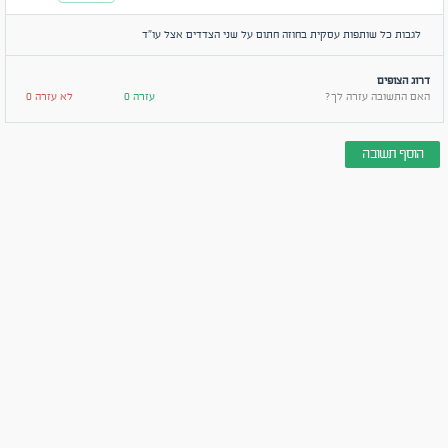
לגבות כל שותפות עסקית בחוזה חתום על שני הצדדים אצל עו״ד
דרוג הצופים
האם התשובה עזרה לך?
עזרה 0
לא עזרה 0
הוסף תשובה