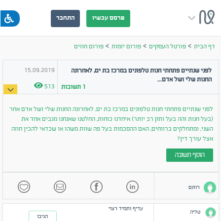
פרסם עכשיו
התחבר
>
>
>
דף הבית
פורטל העסקים
פורום יזמות
פורום חוזים
15.09.2019
לפני שנתיים פתחתי חנות טלפונים במרכז בת ים, לאחרונה
החנות שלי ושל אדם...
513
1
תשובות
לפני שנתיים פתחתי חנות טלפונים במרכז בת ים, לאחרונה החנות שלי ושל אדם אחר
(בעל חנות זהה בעל ותק רב יותר) איחדנו כוחות, החלטנו שאנחנו מגבים אחד את
השני, ומתחלקים ברווחים, האם ההסכמות בעל פה שוות משהו או שכדאי להכין חוזה
אצל עורך דין?
הוסף תשובה
רותם
עדיף ותמיד רצוי
טליה
הגיבו