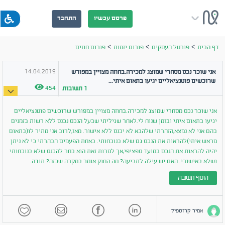
פרסם עכשיו
התחבר
>
>
>
דף הבית
פורטל העסקים
פורום יזמות
פורום חוזים
14.04.2019
אני שוכר נכס מסחרי שמוצג למכירה.בחוזה מצויין במפורש
שרוכשים פוטנציאליים יגיעו בתאום איתי...
454
1
תשובות
אני שוכר נכס מסחרי שמוצג למכירה.בחוזה מצויין במפורש שרוכשים פוטנציאליים
יגיעו בתאום איתי ובזמן שנוח לי.לאחר שגיליתי שבעל הנכס נכנס ללא רשות בזמנים
בהם אני לא נמצא,הזהרתי שלהבא לא יכנס ללא אישור. מאז,לרוב אני מתיר לו(בתאום
מראש איתי)להראות את הנכס גם שלא בנוכחותי. באחת הפעמים הבהרתי כי לא ניתן
יהיה להראות את הנכס במועד ספציפי,אך למרות זאת הוא בחר להכנס שלא בנוכחותי
ושלא באישורי. האם יש עילה לתביעה? מה החוק אומר במקרה שכזה? תודה.
הוסף תשובה
אמיר קרזספיל