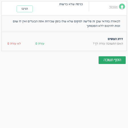
כניסה שלא ברשות
אנונימי
הגיבו
לכאורה בוודאי שכן זה פלישה למקום שלא שלו בזמן שכירות אתה הבעלים ואין לו שום
זכות להיכנס ללא הסכמתך
דרוג הצופים
האם התשובה עזרה לך?
עזרה 0
לא עזרה 0
הוסף תשובה