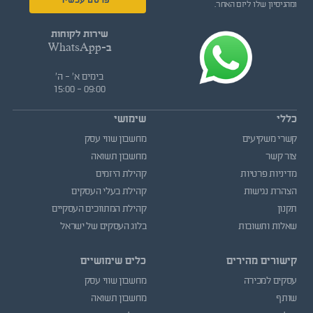
פרסם עכשיו
ומהניסיון שלו ליזם האחר.
שירות לקוחות
ב-WhatsApp
בימים א' - ה'
09:00 - 15:00
כללי
שימושי
קשרי משקיעים
מחשבון שווי עסק
צור קשר
מחשבון תשואה
מדיניות פרטיות
קהילת היזמים
הצהרת נגישות
קהילת בעלי העסקים
תקנון
קהילת המתווכים העסקיים
שאלות ותשובות
בלוג העסקים של ישראל
קישורים מהירים
כלים שימושיים
עסקים למכירה
מחשבון שווי עסק
שותף
מחשבון תשואה