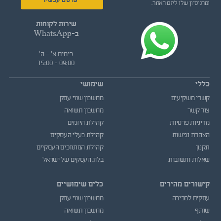
פרסם עכשיו
ומהניסיון שלו ליזם האחר.
שירות לקוחות
ב-WhatsApp
בימים א' - ה'
09:00 - 15:00
כללי
שימושי
קשרי משקיעים
מחשבון שווי עסק
צור קשר
מחשבון תשואה
מדיניות פרטיות
קהילת היזמים
הצהרת נגישות
קהילת בעלי העסקים
תקנון
קהילת המתווכים העסקיים
שאלות ותשובות
בלוג העסקים של ישראל
קישורים מהירים
כלים שימושיים
עסקים למכירה
מחשבון שווי עסק
שותף
מחשבון תשואה