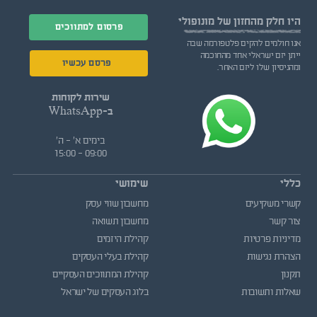
היו חלק
מהחזון של מונופולי
פרסום למתווכים
אנו חולמים להקים פלטפורמה שבה
ייתן יזם ישראלי אחד מהחוכמה
פרסם עכשיו
ומהניסיון שלו ליזם האחר.
שירות לקוחות
ב-WhatsApp
בימים א' - ה'
09:00 - 15:00
כללי
שימושי
קשרי משקיעים
מחשבון שווי עסק
צור קשר
מחשבון תשואה
מדיניות פרטיות
קהילת היזמים
הצהרת נגישות
קהילת בעלי העסקים
תקנון
קהילת המתווכים העסקיים
שאלות ותשובות
בלוג העסקים של ישראל