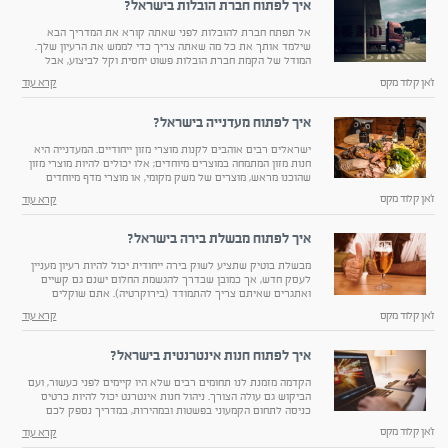
איך לפתוח חברת הובלות בישראל?
אל תפתח חברת להובלות לפני שאתה קורא את המדריך הבא
שילמד אותך את כל מה שאתה צריך כדי לממש את הרעיון שלך.
המודל של הקמת חברת הובלות פשוט יחסית וקל לביצוע, אבל
העבודה קשה.
ז'אן קלוד מקס
קרא עוד
איך לפתוח מעדנייה בישראל?
ישראלים רבים אוהבים לקנות מוצרי מזון ייחודיים. המעדנייה היא
חנות מזון המתמחה במוצרים מיוחדים; אלו יכולים להיות מוצרי מזון
שהוכנו מראש, מוצרים של משק מקומי, או מוצרי מדף מיוחדים
שלא תמצאו ברשתות השיווק
ז'אן קלוד מקס
קרא עוד
איך לפתוח מבשלת בירה בישראל?
מבשלת בוטיק שתציע לשוק בירה ייחודית יכול להיות רעיון מעניין
לעסק חדש, אך כמובן שבדרך להגשמת החלום ישנם גם קשיים
ואתגרים שאיתם צריך להתמודד (בירוקרטיה). אתם שוקלים
לפתוח מבשלת בירה ולהרוויח מזה..
ז'אן קלוד מקס
קרא עוד
איך לפתוח חנות אינטרנטית בישראל?
הקדמה מזמנת לנו תחומים רבים שלא היו קיימים לפני כעשור, ועם
הביקוש גם עולה הצורך. ניהול חנות אינטרנט יכול להיות כרטיס
כניסה לתחום הקמעוני בפשטות ובמהירות, במדריך נספק לכם
מידע אודות הקמת חנות אינטרנטית
ז'אן קלוד מקס
קרא עוד