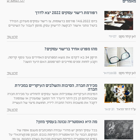
מאמרים
לכל המאמרים
רפורמת רישוי עסקים 2022 יצא לדרך
ביום 14.6.2022 פורסם ברשומות, צו רישוי עסקים מעודכן, הכולל
ביטול נותני אישור לבקשה לרישיון עסק, מוזמן לעבור על השינויים
ז'אן קלוד מקס
07 יולי
קרא עוד
מהו מפרט אחיד ברישוי עסקים?
תיקון 34 בא לקדם את נושא המפרטים האחידים צעד נוסף קדימה,
וקבע לוחות זמנים מחייבים לפרסומם, האם היעד הושג?
ז'אן קלוד מקס
08 פברואר
קרא עוד
מכירת חברה, הסיבות והשלבים העיקריים במכירת
חברה
הסיבות העיקריות שמובילות אנשי עסקים להחליט על מכירת חברה
שבבעלותם הן בין היתר היעדר דור המשך שמעוניין או שמסוגל
לקבל את מושכות ניהול החברה לידיו, תחושת מיצוי של העשייה
בחברה ורצון להתקדם לדבר הבא
עו"ד דרור הראל
31 ינואר
קרא עוד
מה היא גאומטריה נכונה בעסקי מזון?
בכל עסקי המזון יש מדורי עבודה המוכתבים מעצם אופיו של
המקום, הבנוי על הגיאומטריה הקיימת בנכס, תכנון פונקציונאלי על
בסיס הגיאומטריה הקיימת חשיבות מכרעת בשלב התכנון. אז מה