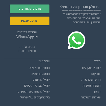
היו חלק
מהחזון של מונופולי
פרסום למתווכים
אנו חולמים להקים פלטפורמה שבה
ייתן יזם ישראלי אחד מהחוכמה
פרסם עכשיו
ומהניסיון שלו ליזם האחר.
שירות לקוחות
ב-WhatsApp
בימים א' - ה'
09:00 - 15:00
כללי
שימושי
קשרי משקיעים
מחשבון שווי עסק
צור קשר
מחשבון תשואה
מדיניות פרטיות
קהילת היזמים
הצהרת נגישות
קהילת בעלי העסקים
תקנון
קהילת המתווכים העסקיים
שאלות ותשובות
בלוג העסקים של ישראל