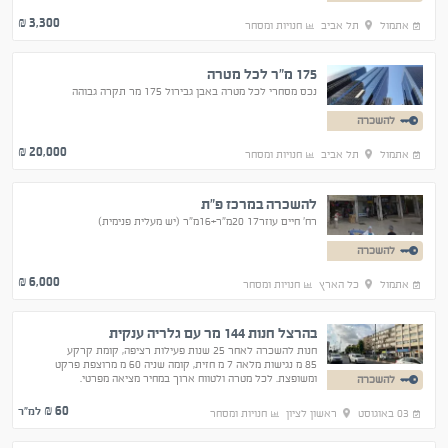
3,300
₪
אתמול
תל אביב
חנויות ומסחר
175 מ"ר לכל מטרה
נכס מסחרי לכל מטרה באבן גבירול 175 מר תקרה גבוהה
להשכרה
20,000
₪
אתמול
תל אביב
חנויות ומסחר
להשכרה במרכז פ"ת
רח' חיים עוזר17 20מ"ר+16מ"ר (יש מעלית פנימית)
להשכרה
6,000
₪
אתמול
כל הארץ
חנויות ומסחר
בהרצל חנות 144 מר עם גלריה ענקית
חנות להשכרה לאחר 25 שנות פעילות רציפה, קומת קרקע
85 מ נגישות מלאה 7 מ חזית, קומה שניה 60 מ מרוצפת פרקט
ומשופצת. לכל מטרה ולטווח ארוך במחיר מציאה מפרטי.
להשכרה
60
₪ למ"ר
03 באוגוסט
ראשון לציון
חנויות ומסחר