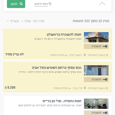
חפש
אפס חיפוש
מציג 32 מתוך 333 תוצאות
סדר לפי
מחיר
תאריך
חנות להשכרה בראשלצ
חנות להשכרה ברוטשילד כ 30 מר ראשלצ
להשכרה
לא צויין מחיר
בשעה האחרונה
ראשון לציון
חנויות ומסחר
נכס עסקי ברחוב הפטיש בתל אביב
נכס עסקי ברחוב הפטיש פינת הרצל חזית לרחוב + גלריה
להשכרה
5,200
₪
בשעה האחרונה
תל אביב
חנויות ומסחר
חנות נחמדה.. מול גון ברייס
חנות. אנו משלמים ארנונה ומים. לשכירות יש להוסיף מעמ
להשכרה