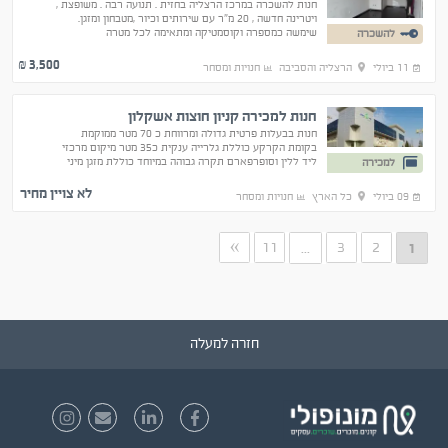
חנות להשכרה במרכז הרצליה בחזית . תנועה רבה . משופצת ,
ויטרינה חדשה , 20 מ"ר עם שירותים וכיור ,מטבחון ומזגן.
שימשה כמספרה וקוסמטיקה ומתאימה לכל מטרה
להשכרה
3,500
₪
11 ביולי
הרצליה והסביבה
חנויות ומסחר
חנות למכירה קניון חוצות אשקלון
חנות בבעלות פרטית גדולה ומרווחת כ 70 מטר ממוקמת
בקומת הקרקע כוללת גלרייה ענקית כ35 מטר מיקום מרכזי
ליד ללין וסופרפארם תקרה גבוהה במיוחד כוללת מזגן מיני
למכירה
מרכזי
לא צויין מחיר
09 ביולי
כל הארץ
חנויות ומסחר
»
11
3
2
...
1
חזרה למעלה