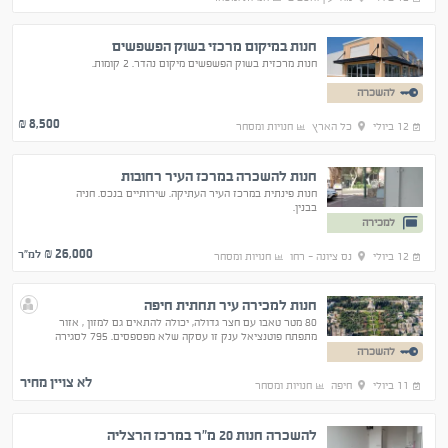
חנות במיקום מרכזי בשוק הפשפשים
חנות מרכזית בשוק הפשפשים מיקום נהדר. 2 קומות.
להשכרה
8,500
₪
12 ביולי
כל הארץ
חנויות ומסחר
חנות להשכרה במרכז העיר רחובות
חנות פינתית במרכז העיר העתיקה. שירותיים בנכס. חניה
בבנין.
למכירה
26,000
₪ למ"ר
12 ביולי
נס ציונה - רחו
חנויות ומסחר
חנות למכירה עיר תחתית חיפה
80 מטר טאבו עם חצר גדולה, יכולה להתאים גם למזון , אזור
מתפתח פוטנציאל ענק זו עסקה שלא מפספסים. 795 לסגירה
להשכרה
לא צויין מחיר
11 ביולי
חיפה
חנויות ומסחר
להשכרה חנות 20 מ"ר במרכז הרצליה