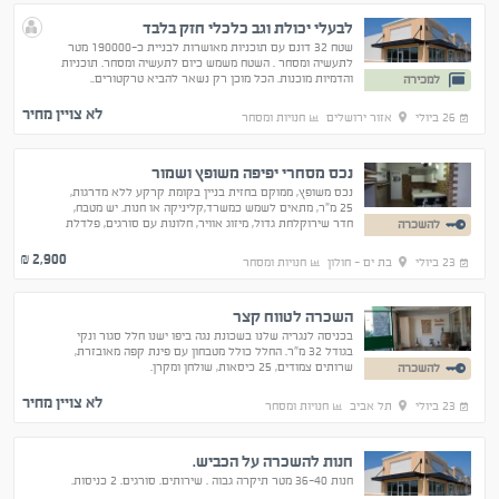
לבעלי יכולת וגב כלכלי חזק בלבד
שטח 32 דונם עם תוכניות מאושרות לבניית כ-190000 מטר
לתעשיה ומסחר . השטח משמש כיום לתעשיה ומסחר. תוכניות
והדמיות מוכנות. הכל מוכן רק נשאר להביא טרקטורים..
למכירה
הזדמנות שלא רואים מוצע ונמכר עקב סיבה אישית .
לא צויין מחיר
26 ביולי
אזור ירושלים
חנויות ומסחר
נכס מסחרי יפיפה משופץ ושמור
נכס משופץ, ממוקם בחזית בניין בקומת קרקע ללא מדרגות,
25 מ"ר, מתאים לשמש כמשרד,קליניקה או חנות. יש מטבח,
חדר שירוקלחת גדול, מיזוג אוויר, חלונות עם סורגים, פלדלת
להשכרה
רחבה וחדר שירות רחב. בואו להתרשם.
2,900
₪
23 ביולי
בת ים - חולון
חנויות ומסחר
השכרה לטווח קצר
בכניסה לנגריה שלנו בשכונת נגה ביפו ישנו חלל סגור ונקי
בגודל 32 מ"ר. החלל כולל מטבחון עם פינת קפה מאובזרת,
שרותים צמודים, 25 כיסאות, שולחן ומקרן.
להשכרה
לא צויין מחיר
23 ביולי
תל אביב
חנויות ומסחר
חנות להשכרה על הכביש.
חנות 36-40 מטר תיקרה גבוה . שירותים. סורגים. 2 כניסות.