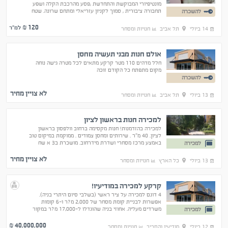
מונטיפיורי המבוקשת והתחדשת ,פסע מהרכבת הקלה ושפע
תחבורה ציבורית , סמוך לקניון עזריאלי ומתחם שרונה. שטח
להשכרה
בקומת קרקע על הרחוב, 102 מר מחולק לחדרים ומשרד
120
₪ למ"ר
14 ביולי
תל אביב
חנויות ומסחר
אולם חנות מבני תעשיה מחסן
חלל מדהים 110 מטר קרקע מתאים לכל מטרה גישה נוחה
מקום מתפתח כל הקודם זוכה
להשכרה
לא צויין מחיר
13 ביולי
תל אביב
חנויות ומסחר
למכירה חנות בראשון לציון
למכירה בהזדמנות! חנות מקסימה ברחוב וולפסון בראשון
לציון. 40 מ"ר . שירותים ומחסן צמודים . ממוקמת במיקום טוב
באמצע מרכז מסחרי ושדרת מידרחוב. מושכרת ב3 א שח
למכירה
בחודש
לא צויין מחיר
13 ביולי
כל הארץ
חנויות ומסחר
קרקע למכירה במודיעיו!
4 דונם למכירה על ציר ראשי (בשלבי סיום היתרי בניה).
אפשרות לבניית קומת מסחר של 2,000 מ?ר ו-6 קומות
משרדים מעליה. אחוזי בניה שהוגדלו ל-17,000 מ?ר במקור
למכירה
היו 7 אלף מ?ר בלבד!! המחיר כולל היתרי בניה .
40,000,000
₪
12 ביולי
מודיעין והסביב
חנויות ומסחר