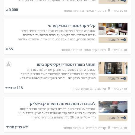
של כ-10 אלף אנשים ביום ומסעדות כמו חומוס אליהו, סביח
להשכרה
פרישמן, השניצליה ועוד.
9,000
₪
30 ביולי
רמת גן - גבעתי
חנויות ומסחר
קליניקה/סטודיו בוטיק פרטי
להשכרה חנות/קליניקה/סטודיו מעוצב במרכז העיר, כולל
גלריה לאכסון ציוד מקצועי.על בסיס ססיות/ימים מלאים.
במקום מטבחון, מכונת אספרסו, מיזוג אוויר, אינטרנט אלחוטי
להשכרה
ומדפסת. מתאים גם למטפלים במוזיקה או באומנות
55
₪
30 ביולי
פתח תקווה והסב
חנויות ומסחר
חנות\ משרד\סטודיו \קליניקה ביפו
להשכרה חנות משופצת ברחוב בן עזריה (או משרד או
קליניקה או סטודיו) הרחוב פופולארי מאוד ומדליק באיזור
השוק היווני בצפון יפו - קרוב לשעון ולשוק הפשפשים ללא
להשכרה
דמי ניהול
113
₪ למ"ר
27 ביולי
תל אביב
חנויות ומסחר
להשכרה חנות בצומת מוצרט ק.ביאליק
למכירה/השכרה חנות בקרית ביאליק במקום מרכזי בצומת
מוצרט על כביש חיפה עכו, משופצת במצב מצוין, בגודל כ-30
מ"ר + גלריה של 26 מ"ר, מתאים כחנות או כמשרד
להשכרה
לא צויין מחיר
26 ביולי
קריות והסביבה
חנויות ומסחר