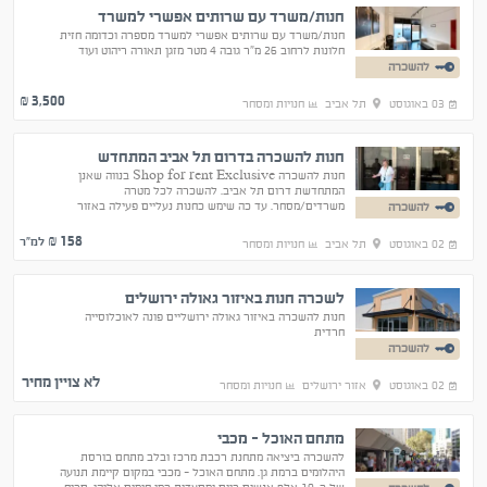
חנות/משרד עם שרותים אפשרי למשרד
חנות/משרד עם שרותים אפשרי למשרד מספרה וכדומה חזית
חלונות לרחוב 26 מ״ר גובה 4 מטר מזגן תאורה ריהוט ועוד
להשכרה
3,500
₪
03 באוגוסט
תל אביב
חנויות ומסחר
חנות להשכרה בדרום תל אביב המתחדש
חנות להשכרה Shop for rent Exclusive בנווה שאנן
המתחדשת דרום תל אביב. להשכרה לכל מטרה
משרדים/מסחר. עד כה שימש כחנות נעליים פעילה באזור
להשכרה
מסחרי שוקק. חזית מלאה לרחוב. 24 מ"ר + גלריה מרווחת.
מזגן.
158
₪ למ"ר
02 באוגוסט
תל אביב
חנויות ומסחר
לשכרה חנות באיזור גאולה ירושלים
חנות להשכרה באיזור גאולה ירושליים פונה לאוכלוסייה
חרדית
להשכרה
לא צויין מחיר
02 באוגוסט
אזור ירושלים
חנויות ומסחר
מתחם האוכל - מכבי
להשכרה ביציאה מתחנת רכבת מרכז ובלב מתחם בורסת
היהלומים ברמת גן. מתחם האוכל - מכבי במקום קיימת תנועה