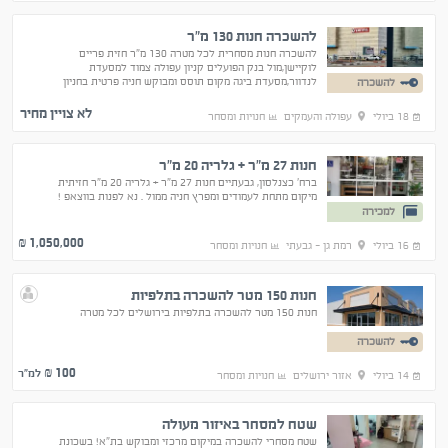
להשכרה חנות 130 מ"ר
להשכרה חנות מסחרית לכל מטרה 130 מ"ר חזית פריים
לוקיישן,מול בנק הפועלים קניון עפולה צמוד למסעדת
לנדוור,מסעדת ביגה מקום תוסס ומבוקש חניה פרטית בחניון
להשכרה
תת קרקעי
לא צויין מחיר
18 ביולי
עפולה והעמקים
חנויות ומסחר
חנות 27 מ"ר + גלריה 20 מ"ר
ברח' כצנלסון, גבעתיים חנות 27 מ"ר + גלריה 20 מ"ר חזיתית
מיקום מתחת לעמודים ומפרץ חניה ממול . נא לפנות בווצאפ !
למכירה
1,050,000
₪
16 ביולי
רמת גן - גבעתי
חנויות ומסחר
חנות 150 מטר להשכרה בתלפיות
חנות 150 מטר להשכרה בתלפיות בירושלים לכל מטרה
להשכרה
100
₪ למ"ר
14 ביולי
אזור ירושלים
חנויות ומסחר
שטח למסחר באיזור מעולה
שטח מסחרי להשכרה במיקום מרכזי ומבוקש בת"א! בשכונת