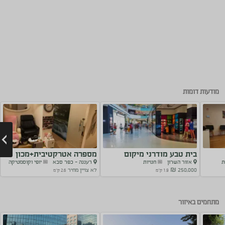
מודעות דומות
בית טבע מודרני מיקום
מספרה אטרקטיבית+מכון
ת
אזור השרון
חנויות
רעננה - כפר סבא
יופי וקוסמטיקה
מנצח...
אסתטיקה
250,000 ₪
לא צויין מחיר
1.9 ק"מ
2.6 ק"מ
Next
מתחמים באיזור