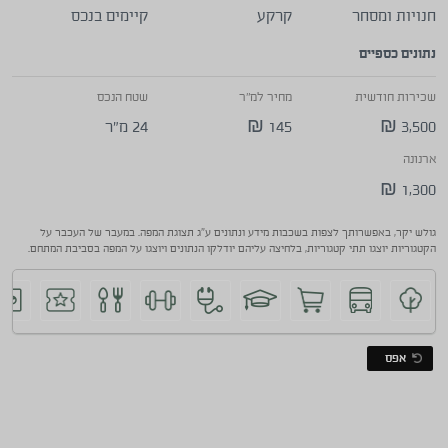
חנויות ומסחר
קרקע
קיימים בנכס
נתונים כספיים
שכירות חודשית
מחיר למ"ר
שטח הנכס
3,500 ₪
145 ₪
24 מ"ר
ארנונה
1,300 ₪
גולש יקר, באפשרותך לצפות בשכבות מידע ונתונים ע"ג תצוגת המפה. במעבר של העכבר על
הקטגוריות יוצגו תתי קטגוריות, בלחיצה עליהם יודלקו הנתונים ויוצגו על המפה בסביבת המתחם.
אפס