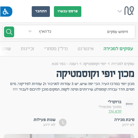
פרסם עכשיו
התחבר
חיפוש עסקים
עסקים למכירה
אינטרנט
נדל"ן מסחרי
זכיינות
שותף 
>
>
עסקים למכירה
יופי וקוסמטיקה
רעננה - כפר סבא
מכון יופי וקוסמטיקה
מכון יופי במרכז העיר, הכי יפה שיש, יש 3 עמדות למניכור ו2 עמדות לפדיקור, מים
חמים, חדר עבודה קומפלט, שירותים ופינה לקפה, המקום מוכן להיכנס לעבוד !!!!
ברוקרלי
מתווך מונופולי
קרא עוד
סיבת מכירה
שנות פעילות
לא ידוע
לא ידוע