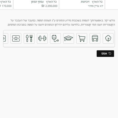
כל הארץ
זיכיונות
כל הארץ
עסקי המזון
כל האר
במותג המוביל
במרכז הארץ
למכירה
לא צויין מחיר
2,390,000
₪
170,000
₪
Next
גולש יקר, באפשרותך לצפות בשכבות מידע ונתונים ע"ג תצוגת המפה. במעבר של העכבר על
הקטגוריות יוצגו תתי קטגוריות, בלחיצה עליהם יודלקו הנתונים ויוצגו על המפה בסביבת המתחם.
אפס