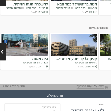
חנות ברוטשילד כפר סבא
להשכרה חנות חזיתית
רעננה - כפר סבא
חנויות ומסחר
רעננה - כפר סבא
חנויות ומסחר
להשכרה
במיקום מעולה
5,800 ₪
145 ₪
483 מ'
402 מ'
Next
מתחמים באיזור
ו
קניון G קריית עתידים -...
בית אמנת
עתידים, תל אביב יפו
הברזל 34, תל אביב יפו
תל אביב
תל אביב
9.2 ק"מ
9.7 ק"מ
Next
דווח על טעות במודעה
מודעה מס' 21612
חזרה למעלה
מחיר
צפו במודעה
התייעצו עם בעלי