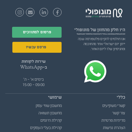
היו חלק
מהחזון של מונופולי
פרסום למתווכים
אנו חולמים להקים פלטפורמה שבה
ייתן יזם ישראלי אחד מהחוכמה
פרסם עכשיו
ומהניסיון שלו ליזם האחר.
שירות לקוחות
ב-WhatsApp
בימים א' - ה'
09:00 - 15:00
כללי
שימושי
קשרי משקיעים
מחשבון שווי עסק
צור קשר
מחשבון תשואה
מדיניות פרטיות
קהילת היזמים
הצהרת נגישות
קהילת בעלי העסקים