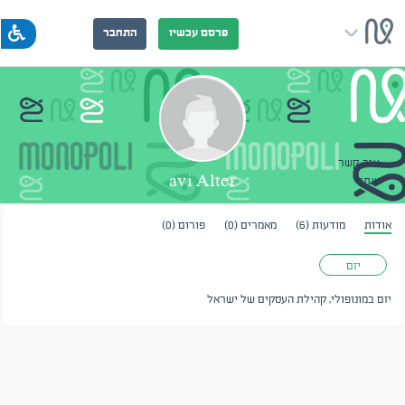
פרסם עכשיו
התחבר
צור קשר
avi Alter
שתף
אודות
מודעות (6)
מאמרים (0)
פורום (0)
יזם
יזם במונופולי, קהילת העסקים של ישראל