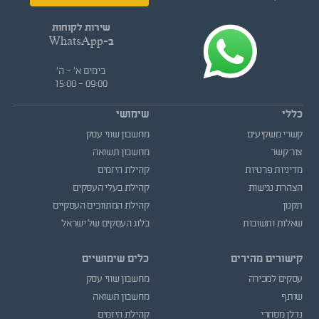
שירות לקוחות
ב-WhatsApp
בימים א' - ה'
09:00 - 15:00
כללי
שימושי
קשרי משקיעים
מחשבון שווי עסק
צור קשר
מחשבון תשואה
מדיניות פרטיות
קהילת היזמים
הצהרת נגישות
קהילת בעלי העסקים
תקנון
קהילת המתווכים העסקיים
שאלות ותשובות
בלוג העסקים של ישראל
קישורים מהירים
כלים שימושיים
עסקים למכירה
מחשבון שווי עסק
שותף
מחשבון תשואה
נדלן מסחרי
קהילת היזמים