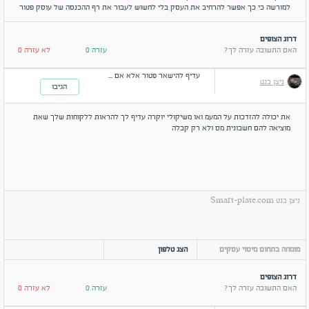
למורשה כי כך אפשר להרחיב את העסק בלי לחשוש לעבור את רף ההכנסה של עוסק פטור
דרוג הצופים
האם התשובה עזרה לך?
עזרה 0
לא עזרה 0
עדיף להישאר פטור אלא אם ...
ניצן בנט
הגיבו
את יכולה להזדכות על המעמ ואו משיקולי יוקרה עדיף לך להראות ללקוחות שלך שאת
מוציאה להם חשבונית מס ולא רק קבלה
ניצן בנט Smart-plate.com
ניצן בנט
מומחה בתחום מיסוי עסקים
הצג טלפון
דרוג הצופים
האם התשובה עזרה לך?
עזרה 0
לא עזרה 0