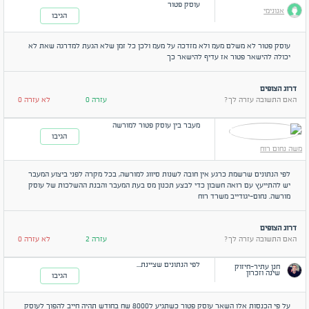
עוסק פטור
אנונימי
הגיבו
עוסק פטור לא משלם מעמ ולא מזדכה על מעמ ולכן כל זמן שלא הגעת למדרגה שאת לא
יכולה להישאר פטור אז עדיף להישאר כך
דרוג הצופים
האם התשובה עזרה לך?
עזרה 0
לא עזרה 0
מעבר בין עוסק פטור למורשה
הגיבו
משה נחום רוח
לפי הנתונים שרשמת כרגע אין חובה לשנות סיווג למורשה, בכל מקרה לפני ביצוע המעבר
יש להתייעץ עם רואה חשבון כדי לבצע תכנון מס בעת המעבר והבנת ההשלכות של עוסק
מורשה. נחום-יגודייב משרד רוח
דרוג הצופים
האם התשובה עזרה לך?
עזרה 2
לא עזרה 0
לפי הנתונים שציינת...
חנן עתיר-חיזוק
שינה וזכרון
הגיבו
על פי הכנסות אלו השאר עוסק פטור כשתגיע ל8000 שח בחודש תהיה חייב להפוך לעוסק