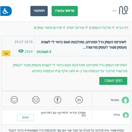
פרסם עכשיו
התחבר
>
>
>
דף הבית
פורטל העסקים
פורום יזמות
פורום מיסוי עסקים
29.07.2018
לאחרונה העסק גדל ומתרחב, מתלבטת האם כדאי לי לשנות
מעוסק פטור לעוסק מורשה?...
2504
5
תשובות
לאחרונה העסק גדל ומתרחב, מתלבטת האם כדאי לי לשנות מעוסק פטור לעוסק
מורשה? מדובר על הכנסות של כ-4 וחצי אלף ש"ח הכנסות בחודש..
הוסף תשובה
אנונימי
מומלץ וכדאי להתייעץ עם רוח/יועץ
טליה
מס
הגיבו
עוסק פטור אינו מזדכה על מע״מ אך מצד שני אם צפי ההכנסות גדל משמעותית כדאי לעבור