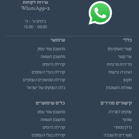
שירות לקוחות
ב-WhatsApp
בימים א' - ה'
09:00 - 15:00
כללי
שימושי
קשרי משקיעים
מחשבון שווי עסק
צור קשר
מחשבון תשואה
מדיניות פרטיות
קהילת היזמים
הצהרת נגישות
קהילת בעלי העסקים
תקנון
קהילת המתווכים העסקיים
שאלות ותשובות
בלוג העסקים של ישראל
קישורים מהירים
כלים שימושיים
עסקים למכירה
מחשבון שווי עסק
שותף
מחשבון תשואה
נדלן מסחרי
קהילת היזמים
משרדים להשכרה
קהילת בעלי העסקים