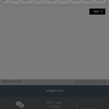
אפס
דווח על טעות במודעה
מודעה מס' 595
חזרה למעלה
בקשו דו"חות
מאומתים