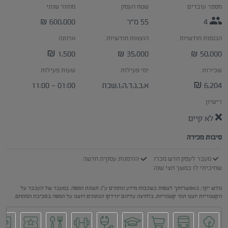
מספר עובדים
שטח העסק
מחזור שנתי
4
55 מ״ר
600,000
₪
הכנסות חודשיות
הוצאות חודשיות
ארנונה
1,500 ₪
35,000
50,000
₪
₪
שכירות
ימי פעילות
שעות פעילות
6,204 ₪
א,ב,ג,ד,ה,ו,שבת
01:00 - 11:00
רישיון
לא קיים
סיבות מכירה
מעבר לעסק חדש מכרז
הזדמנות עסקית חדשה
שחיכיתי לו במשך חצי שנה
גולש יקר, באפשרותך לצפות בשכבות מידע ונתונים ע"ג תצוגת המפה. במעבר של העכבר על
הקטגוריות יוצגו תתי קטגוריות, בלחיצה עליהם יודלקו הנתונים ויוצגו על המפה בסביבת המתחם.