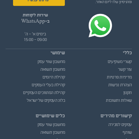
פרסם עכשיו
ומהניסיון שלו ליזם האחר.
שירות לקוחות
ב-WhatsApp
בימים א' - ה'
09:00 - 15:00
כללי
שימושי
קשרי משקיעים
מחשבון שווי עסק
צור קשר
מחשבון תשואה
מדיניות פרטיות
קהילת היזמים
הצהרת נגישות
קהילת בעלי העסקים
תקנון
קהילת המתווכים העסקיים
שאלות ותשובות
בלוג העסקים של ישראל
קישורים מהירים
כלים שימושיים
עסקים למכירה
מחשבון שווי עסק
שותף
מחשבון תשואה