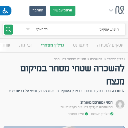
פרסם עכשיו
התחבר
חיפוש עסקים
עסקים למכירה
אינטרנט
נדל"ן מסחרי
זכיינות
שותף 
>
>
נדל"ן מסחרי
להשכרה
חנויות ומסחר להשכרה
להשכרה שטחי מסחר במיקום
מנצח
להשכרה שטחי הסעדה ומסחר בפארק העסקים מבואות גלבוע. נמצא על כביש 675
חסוי (מפרסם מאומת)
המשתמש מעדיף להשאר בעילום שם
טלפון מאומת
מייל מאומת