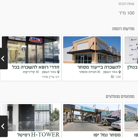
שטח הנכס
100 מ"ר
מודעות דומות
גולן
להשכרה בייעוד מסחר
חדרי רופא להשכרה בכל
אזור הצפון
חנויות ומסחר
אזור הצפון
קליניקות
שעות...
130 ₪
לא צויין מחיר
Next
מתחמים מומלצים
ו
מסחר נמל יפו
H-TOWER רסיטל