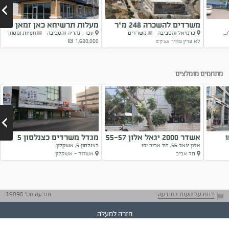
משרדים להשכרה 248 מ”ר
מעלות תרשיחא כאן זמאן
..
כרמיאל והסביבה
משרדים
עכו - נהריה והסביבה
חנויות ומסחר
לבון
לא צויין מחיר
1,680,000 ₪
5.5 ק"מ
Next
מתחמים מומלצים
אשדר 2000 יגאל אלון 55-57
מגדל משרדים כצנלסון 5
אלון יגאל 56, תל אביב יפו
כצנלסון 5, אשקלון
תל אביב
אשדוד - אשקלון
Next
דווח על טעות במודעה
מודעה מס' 19098
חזרה למעלה