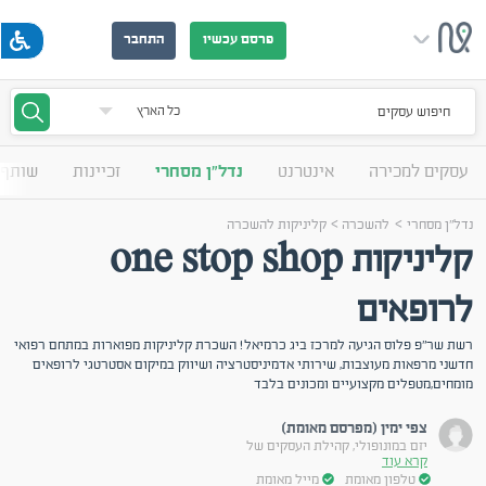
פרסם עכשיו
התחבר
חיפוש עסקים
עסקים למכירה
אינטרנט
נדל"ן מסחרי
זכיינות
שותף 
>
>
נדל"ן מסחרי
להשכרה
קליניקות להשכרה
קליניקות one stop shop
לרופאים
רשת שר"פ פלוס הגיעה למרכז ביג כרמיאל! השכרת קליניקות מפוארות במתחם רפואי
חדשני מרפאות מעוצבות, שירותי אדמיניסטרציה ושיווק במיקום אסטרטגי לרופאים
מומחים,מטפלים מקצועיים ומכונים בלבד
צפי ימין (מפרסם מאומת)
יזם במונופולי, קהילת העסקים של
קרא עוד
טלפון מאומת
מייל מאומת