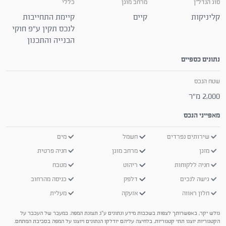
סוג הנדל"ן
מרחב מוגן
כללי
קליניקות
קיים
קיימת התחייבות
לנכס תקין ע"פ חוקי
הבנייה והתכנון
נתונים כספיים
שטח הנכס
2,000 מ"ר
מאפייני הנכס
שירותים נפרדים
חשמל
מים
מזגן
מרחב מוגן
חניה פרטית
חניה ללקוחות
ריהוט
מטבח
גישה לנכים
דלפק
כניסה מהרחוב
חלון ראווה
אזעקה
מעלית
גולש יקר, באפשרותך לצפות בשכבות מידע ונתונים ע"ג תצוגת המפה. במעבר של העכבר על
הקטגוריות יוצגו תתי קטגוריות, בלחיצה עליהם יודלקו הנתונים ויוצגו על המפה בסביבת המתחם.