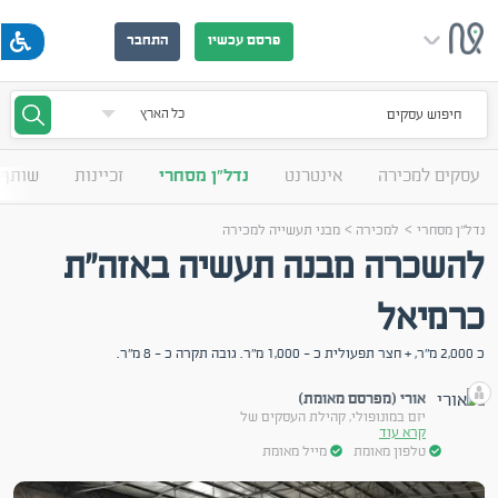
פרסם עכשיו
התחבר
חיפוש עסקים
עסקים למכירה
אינטרנט
נדל"ן מסחרי
זכיינות
שותף 
>
>
נדל"ן מסחרי
למכירה
מבני תעשייה למכירה
להשכרה מבנה תעשיה באזה"ת
כרמיאל
כ 2,000 מ"ר, + חצר תפעולית כ - 1,000 מ"ר. גובה תקרה כ - 8 מ"ר.
אורי (מפרסם מאומת)
יזם במונופולי, קהילת העסקים של
קרא עוד
טלפון מאומת
מייל מאומת