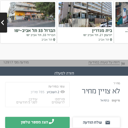
בית מנדרין
הברזל 33 תל אביב-יפו
יוניצמן 21, תל אביב יפו
הברזל 33, תל אביב יפו
תל אביב
תל אביב
Next
דווח על טעות במודעה
מודעה מס' 12917
חזרה למעלה
מחיר
צפו במודעה
בקשו דו"חות
לא צויין מחיר
מאומתים
2
השבוע
785
סה"כ
טיפים ליזמים
תיהנו מהמפגש
פורסם:
עודכן:
מיקום
כרמיאל
לרשומים
לפני 5 חודשים
ומהעבודה
הצג מספר טלפון
שלח הודעה