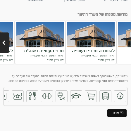
מודעות נוספות של משרד התיווך
להשכרה מבניי תעשייה
מבני תעשייה באזה"ת
לקראת 
אזור הצפון
מבני תעשייה
אזור הצפון
מבני תעשייה
אזור הצפ
קרית ביאליק
שני מחס
לא צויין מחיר
לא צויין מחיר
לא צויין מ
Next
גולש יקר, באפשרותך לצפות בשכבות מידע ונתונים ע"ג תצוגת המפה. במעבר של העכבר על
הקטגוריות יוצגו תתי קטגוריות, בלחיצה עליהם יודלקו הנתונים ויוצגו על המפה בסביבת המתחם.
אפס