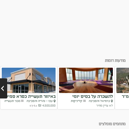
מודעות דומות
דים להשכרה 248 מ”ר
להשכרה על בסיס יומי
באיזור תעשייה כסרא סמיע
כרמיאל והסביבה
קליניקות
עכו - נהריה והסביבה
מבני תעשייה
סטודיו...
לא צויין מחיר
4,500,000 ₪
6.4 ק"מ
Next
מתחמים מומלצים