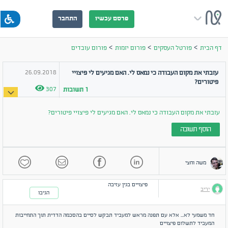
פרסם עכשיו
התחבר
>
>
>
דף הבית
פורטל העסקים
פורום יזמות
פורום עובדים
26.09.2018
עזבתי את מקום העבודה כי נמאס לי. האם מגיעים לי פיצויי
פיטורים?
307
1
תשובות
עזבתי את מקום העבודה כי נמאס לי. האם מגיעים לי פיצויי פיטורים?
הוסף תשובה
משה וחצי
פיצויים בגין עזיבה
יריב
הגיבו
חד משמעי לא... אלא עם תפנה מראש למעביד תבקש לסיים בהסכמה הדדית תוך התחייבות
המעביד לתשלום פיצויים