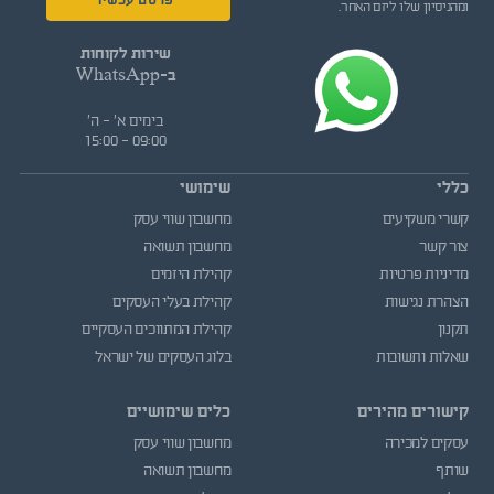
פרסם עכשיו
ומהניסיון שלו ליזם האחר.
שירות לקוחות
ב-WhatsApp
בימים א' - ה'
09:00 - 15:00
כללי
שימושי
קשרי משקיעים
מחשבון שווי עסק
צור קשר
מחשבון תשואה
מדיניות פרטיות
קהילת היזמים
הצהרת נגישות
קהילת בעלי העסקים
תקנון
קהילת המתווכים העסקיים
שאלות ותשובות
בלוג העסקים של ישראל
קישורים מהירים
כלים שימושיים
עסקים למכירה
מחשבון שווי עסק
שותף
מחשבון תשואה