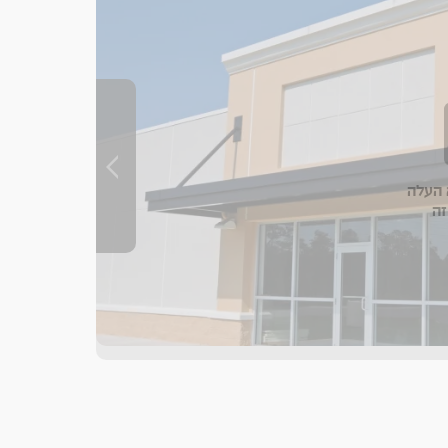
העלה
זה