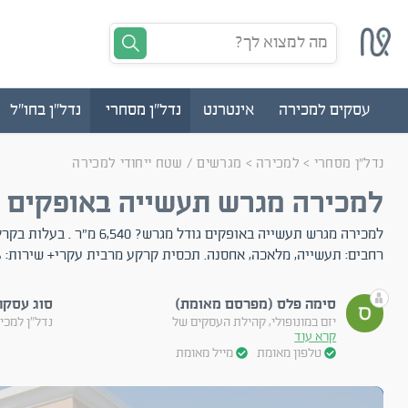
מה למצוא לך?
עסקים למכירה
אינטרנט
נדל"ן מסחרי
נדל"ן בחו"ל
נדל"ן מסחרי
>
למכירה
>
מגרשים / שטח ייחודי למכירה
למכירה מגרש תעשייה באופקים
למכירה מגרש תעשייה באופקים גודל מגרש?
רחבים: תעשייה, מלאכה, אחסנה. תכסית קרקע מרבית עקרי+ שירות: 65%
סימה פלס (מפרסם מאומת)
סוג עסקה
יזם במונופולי, קהילת העסקים של
נדל"ן למכי
קרא עוד
טלפון מאומת
מייל מאומת