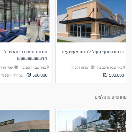
דרוש שותף פעיל לחנות צעצועים...
מתחם ספורט -טאצבול
חדששששששש
באר שבע והסביבה
חנויות ומסחר
באר שבע והסביבה
עסק אחר
500,000 ₪
500,000 ₪
במרחק: 584 מ'
מתחמים מומלצים