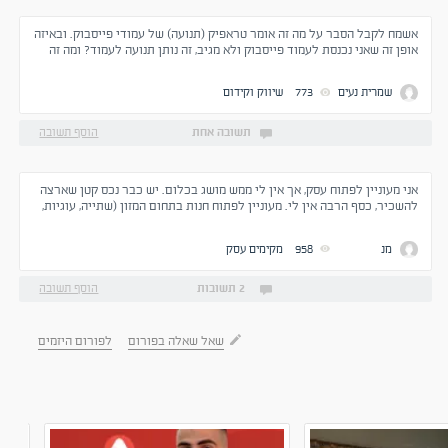
אשמח לקבל הסבר על מה זה אומר טראפיק (תנועה) של עמודי פייסבוק. ובאיזה
אופן זה שאני נכנסת לעמוד פייסבוק ולא מגיב, זה נותן תנועה לעמוד? ומה זה
בעצם אותה התנועה?
שמרית נעים
773
שיווק וקידום
תשובה אחת
הוסף תשובה
אני מעוניין לפתוח עסק, אך אין לי ממש מושג בכלום. יש כבר נכס קטן שארצה
להשכיר, כסף הרבה אין לי. מעוניין לפתוח חנות בתחום המזון (שתייה, עוגיות,
מוצרי חלב, ועוד ועוד). השאלות שלי הן כאלה. 1. איזה רשיונות צריך לעסק ??
2. איך אני מוצא ספקים
מנ
958
מקימים עסק
2 תשובות
הוסף תשובה
שאל שאלה בפורום
לפורום היזמים