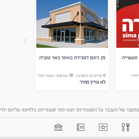
תעשייה
25 דונם למכירה באזור באר טוביה
מבנה תעשייה
שרה
יחודי
קריית גת והסביבה
מגרשים / שטח ייחודי
כל הארץ
מ
לא צויין מחיר
30,000
₪
מעבר של העכבר על הקטגוריות יוצגו תתי קטגוריות, בלחיצה עליהם יודל