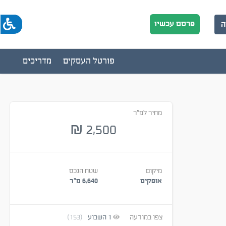
פרסם עכשיו
ה
פורטל העסקים
מדריכים
מחיר למ"ר
2,500
₪
מיקום
שטח הנכס
אופקים
6,640 מ״ר
צפו במודעה
1
השבוע
(153)