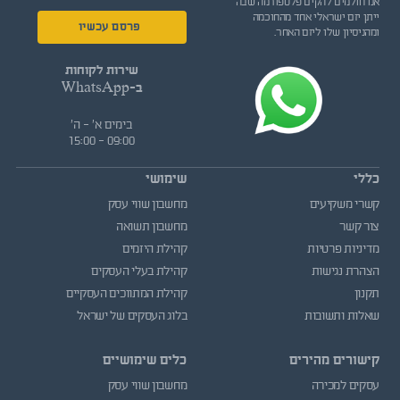
אנו חולמים להקים פלטפורמה שבה
ייתן יזם ישראלי אחד מהחוכמה
פרסם עכשיו
ומהניסיון שלו ליזם האחר.
שירות לקוחות
ב-WhatsApp
בימים א' - ה'
09:00 - 15:00
כללי
שימושי
קשרי משקיעים
מחשבון שווי עסק
צור קשר
מחשבון תשואה
מדיניות פרטיות
קהילת היזמים
הצהרת נגישות
קהילת בעלי העסקים
תקנון
קהילת המתווכים העסקיים
שאלות ותשובות
בלוג העסקים של ישראל
קישורים מהירים
כלים שימושיים
עסקים למכירה
מחשבון שווי עסק