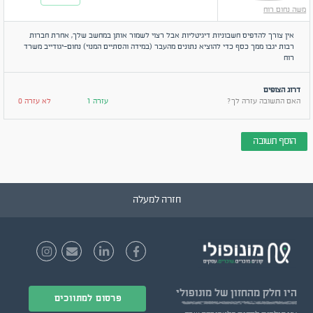
משה נחום רוח
אין צורך להדפיס חשבוניות דיגיטליות אבל רצוי לשמור אותן במחשב שלך, אחרת חברות
רבות יגבו ממך כסף כדי להוציא נתונים מהעבר (במידה והסתיים המנוי) נחום-יגודייב משרד
רוח
דרוג הצופים
האם התשובה עזרה לך?
עזרה 1
לא עזרה 0
הוסף תשובה
חזרה למעלה
היו חלק
מהחזון של מונופולי
פרסום למתווכים