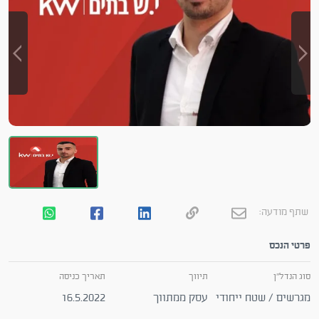
שתף מודעה:
פרטי הנכס
סוג הנדל"ן
תיווך
תאריך כניסה
מגרשים / שטח ייחודי
עסק ממתווך
16.5.2022