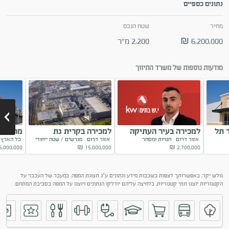
נתונים כספיים
מחיר
שטח הנכס
6,200,000 ₪
2,200 מ"ר
מודעות נוספות של משרד התיווך
 תל
למכירה בעיר העתיקה
למכירה בקרית גת
מרכז מ
אזור דרום
חנויות ומסחר
אזור דרום
מגרשים / שטח ייחודי
כל האר
השפלה
5,000,000
₪
15,000,000
₪
2,700,000
Next
גולש יקר, באפשרותך לצפות בשכבות מידע ונתונים ע"ג תצוגת המפה. במעבר של העכבר על
הקטגוריות יוצגו תתי קטגוריות, בלחיצה עליהם יודלקו הנתונים ויוצגו על המפה בסביבת המתחם.