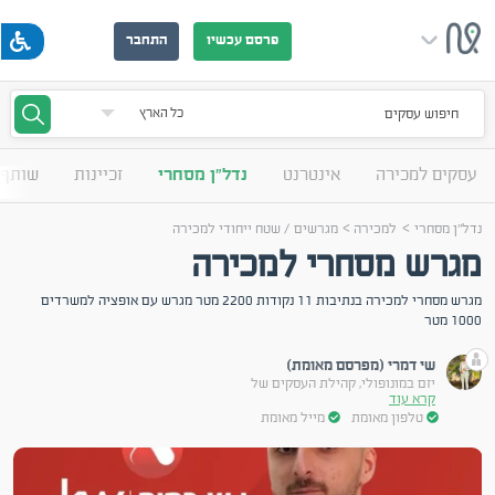
פרסם עכשיו
התחבר
חיפוש עסקים
עסקים למכירה
אינטרנט
נדל"ן מסחרי
זכיינות
שותף 
>
>
נדל"ן מסחרי
למכירה
מגרשים / שטח ייחודי למכירה
מגרש מסחרי למכירה
מגרש מסחרי למכירה בנתיבות 11 נקודות 2200 מטר מגרש עם אופציה למשרדים
1000 מטר
שי דמרי (מפרסם מאומת)
יזם במונופולי, קהילת העסקים של
קרא עוד
טלפון מאומת
מייל מאומת