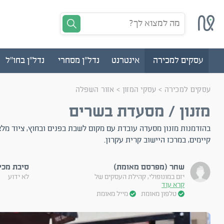
מה למצוא לך?
עסקים למכירה
אינטרנט
נדל"ן מסחרי
נדל"ן בחו"ל
עסקים למכירה
>
עסקי המזון
>
אזור השפלה
מזנון / מסעדת בשרים
בהזדמנות מזנון מסעדה עובדת עם מקום לשבת בפנים ובחוץ, ציוד מלא
קיימים, במרכז היישוב קרית עקרון.
שחר (מפרסם מאומת)
סיבת מכי
יזם במונופולי, קהילת העסקים של
לא ידוע
קרא עוד
טלפון מאומת
מייל מאומת