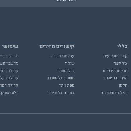
כללי
קישורים מהירים
שימושי
קשרי משקיעים
עסקים למכירה
מחשבון שוו
צור קשר
שותף
מחשבון תש
מדיניות פרטיות
נדלן מסחרי
קהילת היזמ
הצהרת נגישות
משרדים להשכרה
קהילת בעלי
תקנון
מפת אתר
קהילת המתו
שאלות ותשובות
דומיינים למכירה
בלוג העסקי