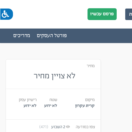
פרסם עכשיו
ה
פורטל העסקים
מדריכים
מחיר
לא צויין מחיר
מיקום
שטח
רישיון עסק
קרית עקרון
לא ידוע
לא ידוע
צפו במודעה
2
השבוע
(471)