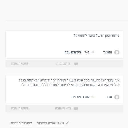
פותח עסק חדש? כיצד להתחיל?
אנונימי
742
מקימים עסק
2 תשובות
הוסף תשובה
אני עובד חצי מהשנה בכל שנה בעשור האחרון מרילוקיישן באתונה בגלל
אילוצי העבודה. האם תפגע זכאותי לביטוח לאומי בגלל השהות בחו"ל?
משה
1107
עובדים
ללא תשובה
הוסף תשובה
שאל שאלה בפורום
לפורום היזמים