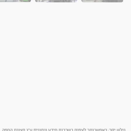
גולש יקר, באפשרותך לצפות בשכבות מידע ונתונים ע"ג תצוגת המפה. ב