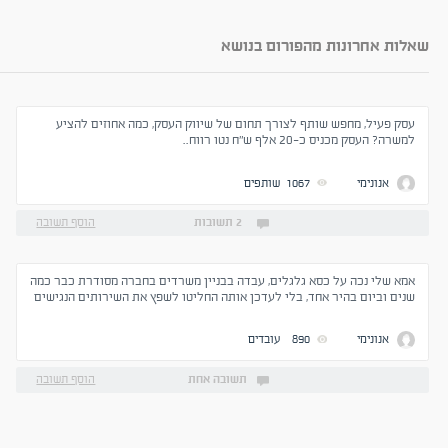
שאלות אחרונות מהפורום בנושא
עסק פעיל, מחפש שותף לצורך תחום של שיווק העסק, כמה אחוזים להציע
למשרה? העסק מכניס כ-20 אלף ש"ח נטו רווח..
אנונימי
1067
שותפים
2 תשובות
הוסף תשובה
אמא שלי נכה על כסא גלגלים, עבדה בבניין משרדים בחברה מסודרת כבר כמה
שנים וביום בהיר אחד, בלי לעדכן אותה החליטו לשפץ את השירותים הנגישים
היחידים שהיו בכל הבניין!!! וכאשר שאלה החברה שמעסיקה אותה מה היא
יכולה לעשות, נאמר שלה שהשיפוץ באחריות בעל הבניין ולהם אין קשר
אנונימי
890
עובדים
לנעשה.. השיפוץ מתוכנן למס' חודשיים, מבחינתם שתשב בבית על חשבון ימי
המחלה שלה וכשהשיפוץ יסתיים תחזור. עכשיו השאלה היא - האם זו עילה
לתביעה על הרעת תנאים?
תשובה אחת
הוסף תשובה