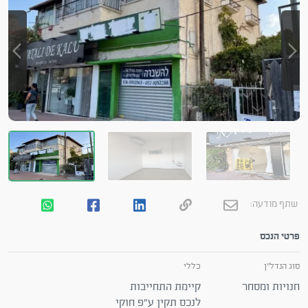
שתף מודעה:
פרטי הנכס
סוג הנדל"ן
כללי
חנויות ומסחר
קיימת התחייבות
לנכס תקין ע"פ חוקי