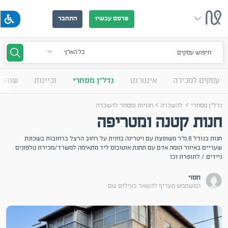
פרסם עכשיו
התחבר
חיפוש עסקים
עסקים למכירה
אינטרנט
נדל"ן מסחרי
זכיינות
שותף 
>
>
נדל"ן מסחרי
להשכרה
חנויות ומסחר להשכרה
חנות קטנה ומטריפה
חנות בגודל 8 מ"ר משופצת עם ויטרינה בחזית על רחוב הרצל ברחובות בשכונת
שעריים באיזור הומה אדם עם תחנת אוטובוס ליד מתאימה למשרד/מכירת טלפונים
ניידים / לתופרת וכו
חסוי
המשתמש מעדיף להשאר בעילום שם