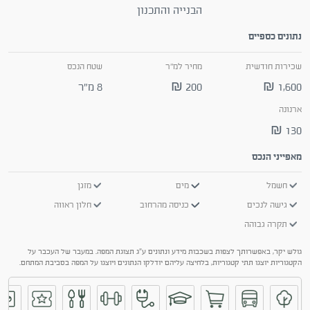
הבנייה והתכנון
נתונים כספיים
שכירות חודשית
מחיר למ"ר
שטח הנכס
1,600 ₪
200 ₪
8 מ"ר
ארנונה
130 ₪
מאפייני הנכס
חשמל
מים
מזגן
גישה לנכים
כניסה מהרחוב
חלון ראווה
תקרה גבוהה
גולש יקר, באפשרותך לצפות בשכבות מידע ונתונים ע"ג תצוגת המפה. במעבר של העכבר על
הקטגוריות יוצגו תתי קטגוריות, בלחיצה עליהם יודלקו הנתונים ויוצגו על המפה בסביבת המתחם.