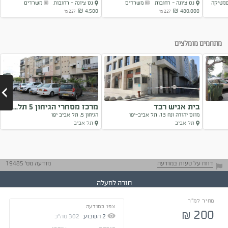
סמטיקה
נס ציונה - רחובות
משרדים
נס ציונה - רחובות
משרדים
4,500 ₪
480,000 ₪
227 מ'
227 מ'
Next
מתחמים מומלצים
בית אגיש רבד
מרכז מסחרי הגיחון 5 תל...
מוזס יהודה ונח 13, תל אביב-יפו
הגיחון 5, תל אביב יפו
תל אביב
תל אביב
Next
דווח על טעות במודעה
מודעה מס' 19485
חזרה למעלה
מחיר למ"ר
צפו במודעה
התייעצו עם בעלי
200
₪
נסיון
2
השבוע
302
סה"כ
טיפים ליזמים
התקשרו בצורה