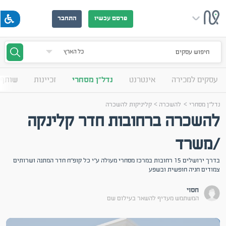
פרסם עכשיו
התחבר
חיפוש עסקים
עסקים למכירה
אינטרנט
נדל"ן מסחרי
זכיינות
שותף 
>
>
נדל"ן מסחרי
להשכרה
קליניקות להשכרה
להשכרה ברחובות חדר קלינקה
/משרד
בדרך ירושלים 15 רחובות במרכז מסחרי מעולה ע"י כל קופ"ח חדר המתנה ושרותים
צמודים חניה חופשית ובשפע
חסוי
המשתמש מעדיף להשאר בעילום שם