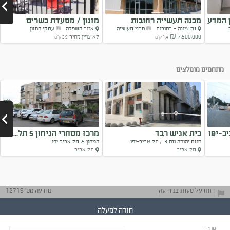
 המדע
מבנה תעשייה רחובות
מזנון / מסעדת בשרים
נס ציונה - רחובות
מבני תעשייה
אזור השפלה
עסקי המזון
7,500,000 ₪
לא צויין מחיר
1.4 ק"מ
2.9 ק"מ
Next
מתחמים מומלצים
ב-יפו
בית אגיש רבד
מרכז מסחרי הגיחון 5 תל...
מוזס יהודה ונח 13, תל אביב-יפו
הגיחון 5, תל אביב יפו
תל אביב
תל אביב
Next
דווח על טעות במודעה
מודעה מס' 12719
חזרה למעלה
מחיר