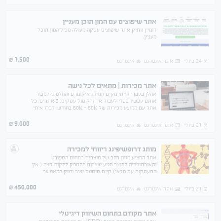
אתר שיפוצים עם המון תוכן מעניין
דומיין וותיק אתר שיפוצים עסקה מעולה מכיל המון תוכל
מעניין.
1,500
₪
24 ביולי
אתר אינטרנט
אינטרנט
אתר מכירות | מתאים לכל נישה
אהלן בעברי הייתי מקים חנויות איקומרס והחלטתי למכור
אותם עכשיו בכדי לעבוד אך ורק מול עסקים. 3 אתרים, כל
אתר עם ממוצע מכירות של 60k - 80k בחודש. דברו איתי
בוואטסאפ אני חי בתאילנד.
9,000
₪
21 ביולי
אתר אינטרנט
אינטרנט
מותג דרופשיפינג ריווחי למכירה
אתר המציע מגוון רחב של מוצרים בתחום הספורט
והאורתופדיה המוצר מגיע ישירות מהספק ללקוח קצה ( אין
התעסקות עם מלאי) קיים סיסטם יציב וחזק המאפשר
לפעילות לזרום ולתפקד כמעט ללא נוכחות הבעלים למעט
פיקוח ובקרה
450,000
₪
21 ביולי
אתר אינטרנט
אינטרנט
אתר מקודם בתחום השיווק דיגיטלי