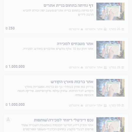
דף נחיתה בתחום בניית אתרים
דף נחיתה בתחום בניית אתרים מעוצב יפה יכולת להביא
הרבה לידים
250
₪
26 במרץ
אתר אינטרנט
אינטרנט
אתר מטבחים למכירה
אתר חזק עם 10 אלף גולשים אורבניים בחודש, למכירה.
1,000,000
₪
25 במרץ
אתר אינטרנט
אינטרנט
אתר ברכות מארץ הקודש
בדיוק כמו פתק בכותל- כך גם ברכות אפשריות מארץ
הקודש לכל הדתות. שיווק עולמי, מיקרופיימנט, סליקה חכמה
והכנסה בטוחה.
1,000,000
₪
09 במרץ
אתר אינטרנט
אינטרנט
נכס דיגיטלי ריווחי למכירה\שותפות
אתר וותיק וידוע המייצר הכנסות באמצעות השכרת שטחי
פרסום לבעלי מקצוע בתחום הכלכלי-משפטי ומפרסמים