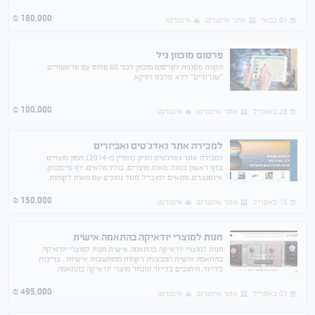
כולל מלאי וסחורה בשווי של 150,000
180,000
₪
01 במאי
אתר אינטרנט
אינטרנט
פרסום מוכוון גיל
הקמת מסגרת לפרסום מוכוון לבני 60 פלוס עם פרזנטורים
"שגרתיים" ללא סלבס דווקא.
100,000
₪
28 באפריל
אתר אינטרנט
אינטרנט
למכירה אתר גאדג'טים ואביזרים
למכירה אתר גאדג'טים ותיק (דומיין מ-2014), המון מוצרים
בדף ראשון בגוגל. מאות מוצרים, כולל מלאים, דף פייסבוק,
אינסטגרם. מתאים למובייל. מסד נתונים עם מאות לקוחות.
ליווי מלא כולל הדרכה ותפעול כל המוצרים.
150,000
₪
15 באפריל
אתר אינטרנט
אינטרנט
חנות למוצרי יודאיקה בהתאמה אישית
חנות למוצרי יודאיקה בהתאמה אישית חנות למוצרי יודאיקה
בהתאמה אישית המבצעת רקמות ממוחשבות אישיות , צריבות
בלייזר, חיתוכים בלייזר ומבחר מוצרי יודאיקה בהתאמה
אישית אתר מסחר אלקטרוני גדול ומוביל בתחום בעל
495,000
₪
03 באפריל
אתר אינטרנט
אינטרנט