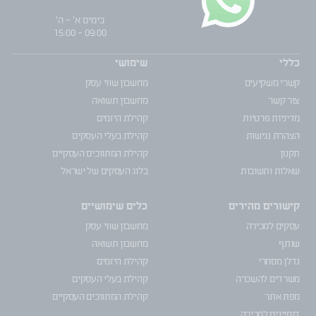
בימים א' - ה'
09:00 - 15:00
כללי
שימושי
קשרי משקיעים
מחשבון שווי עסק
צור קשר
מחשבון תשואה
מדיניות פרטיות
קהילת היזמים
הצהרת נגישות
קהילת בעלי העסקים
תקנון
קהילת המתווכים העסקיים
שאלות ותשובות
בלוג העסקים של ישראל
קישורים מהירים
כלים שימושיים
עסקים למכירה
מחשבון שווי עסק
שותף
מחשבון תשואה
נדלן מסחרי
קהילת היזמים
משרדים להשכרה
קהילת בעלי העסקים
מפת אתר
קהילת המתווכים העסקיים
דומיינים למכירה