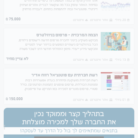
אתר וותיק ומקודם בגוגל (SEO) על ביטויים תחרותיים
במיוחד. האתר עוסק בכל מה שקשור לבניית אתרים ושיווק
דיגיטלי. פוטנציאל גבוה להתפחות בתחום, לעבודה מרחוק
ולכל מי שעוסק בתחום ורוצה להתפתח. פרטים בטלפון..
75,000
₪
20 ביולי
אתר אינטרנט
אינטרנט
הבמה המרכזית - פרסום בניוזלטרס
מבוקש משקיע בינוני לחברת פרסום חדשה ויישומים נילווים,
הכל בניוזלטרים נישתיים המופצים בדיוור ישיר למנויים
ומבקשי מידע ייעודי. מימון התחלתי חודשי הינו לשכר משרה
וחצי בלבד+הוצאות שכירות תוכנות(2500 שח)
לא צויין מחיר
13 ביולי
אתר אינטרנט
אינטרנט
רשת חברתית עם פוטנציאל רווח אדיר
רשת חברתית מושקעת ומיוחדת בעלת אפשרויות רבות
ומגוונות הכוללות, פרסום פוסטים (תמונות וסרטונים), כולל
סטורי, פרסום מוצרים למכירה כמו המרקט של פייסבוק,
פרסום מודעות דרושים, פתיחת עמודים / קבוצות / בלוגים
150,000
₪
01 ביולי
אתר אינטרנט
אינטרנט