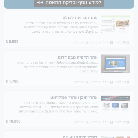
אתר הכרויות לכולם
אתר הכרויות עם כל האופציות פעילות. מערכת שליחת
הודעות. חיפוש וחיפוש מתקדם. מנוים עם חיבור לויזה או
PayPal. אימות פרופיל. לוח מודעות. חדרי צ'אט...
8,000
₪
26 ביוני
אתר אינטרנט
אינטרנט
אתר תדמית גובס דרום
Jobs-darom.dealiali.com - אתר (דמו) וורדפרס תדמית
לפרסום עבודה ואיסוף עובדים . אתר וורדפרס נמכר עם
עיצוב ובלוגים.
1,700
₪
23 ביוני
אתר אינטרנט
אינטרנט
אתרי תוכן ואתרי אפילייאט
אתר סיבים אופטים כ - 1600 משתמשים חודשים- רווח
חודשי של בערך 100 ש"ח מאדסנס + 100 ש"ח מאפילייאט.
ברשותי עוד מספר אתרים למכירה https://movie.org.il
https://www.netmag.co.il
https://www.kidscenter.co.il
10,000
₪
19 ביוני
אתר אינטרנט
אינטרנט
דומיין מיוחד pc-4u