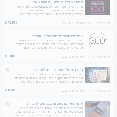
חנות אונליין-גיימינג עם פוטנציאל
שלום לכולם, למכירה חנות Ecommerce בתחום הגיימינג
עם דפי סושיאל חזקים אורגנית. האתר מקודם אורגנית כבר
ארבעה חודשים. מעל לכ-350 מוצרים באתר ! פוטנציאל
אדיר נמכר עקב מעבר של הבעלים לחו"ל וחוסר זמן לתפעל.
75,000
₪
22 במאי
אתר אינטרנט
אינטרנט
אתר אינטרנט בתחום בניית אתרים
אתר אינטרנט בתחום בניית אתרים ושיווק דיגיטלי לעסקים
מעוצב יפה צבעוני אתר שמתאים למי שרוצה לעסוק בתחום
של בניית אתרים אפשרות לקידום ברמה הגבוה ביותר
6,000
₪
14 במאי
אתר אינטרנט
אינטרנט
נכס דיגיטלי וותיק וריווחי למכירה
אתר אינטרנט מקודם אורגנית בארה”ב בן כ3 שנים בנישה
של תיקון דלתות מוסך-Garage Doors, השקעה פאסיבית
עם חברת ניהול שגובה 50%, היה מכניס מעל 1000 ש”ח
בחודש לאחרונה ירד מעט
40,000
₪
06 במאי
אתר אינטרנט
אינטרנט
אתר וותיק בתחום התכשיטים למכירה
האתר מציע מגוון רחב של שעונים , תכשיטי כסף לנשים,
תכשיטי סטיילנס לגברים האתר נמכר יחד עם עמוד פייסבוק ,
אינסטגרם, טיקטוק , רשימת תפוצה וגוגל מיי ביזנס. מחיר לא