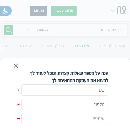
פרסם עכשיו
התחבר
חיפוש עסקים
עסקים למכירה
אינטרנט
נדל"ן מסחרי
זכיינות
שותף 
אתרי אינטרנט למכירה בתחום אינטרנט
אתרים למכירה בתחום אינטרנט
ענה על מספר שאלות קצרות ונוכל לעזור לך
למצוא את העסקה המתאימה לך
קטגוריה
תחום
*
מחיר
*
עד
*
חפש
אפס חיפוש