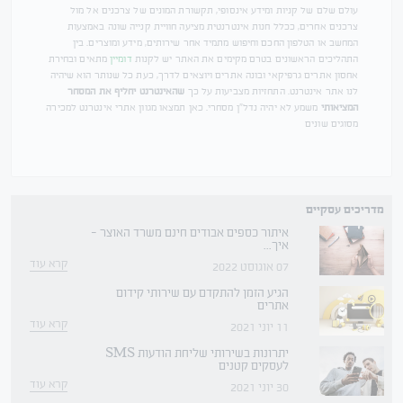
עולם שלם של קניות ומידע אינסופי, תקשורת המונים של צרכנים אל מול
צרכנים אחרים, ככלל חנות אינטרנטית מציעה חוויית קנייה שונה באמצעות
המחשב או הטלפון החכם וחיפוש מתמיד אחר שירותים, מידע ומוצרים. בין
התהליכים הראשונים בטרם מקימים את האתר יש לקנות
דומיין
מתאים ובחירת
אחסון אתרים גרפיקאי ובונה אתרים ויוצאים לדרך, כעת כל שנותר הוא שיהיה
לנו אתר אינטרנט. התחזיות מצביעות על כך
שהאינטרנט יחליף את המסחר
המציאותי
משמע לא יהיה נדל"ן מסחרי. כאן תמצאו מגוון אתרי אינטרנט למכירה
מסוגים שונים
מדריכים עסקיים
איתור כספים אבודים חינם משרד האוצר -
איך...
קרא עוד
07 אוגוסט 2022
הגיע הזמן להתקדם עם שירותי קידום
אתרים
קרא עוד
11 יוני 2021
יתרונות בשירותי שליחת הודעות SMS
לעסקים קטנים
קרא עוד
30 יוני 2021