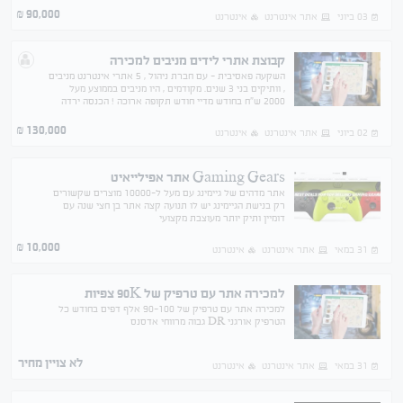
90,000
₪
03 ביוני
אתר אינטרנט
אינטרנט
קבוצת אתרי לידים מניבים למכירה
השקעה פאסיבית - עם חברת ניהול , 5 אתרי אינטרנט מניבים
, וותיקים בני 3 שנים. מקודמים , היו מניבים בממוצע מעל
2000 ש"ח בחודש מדיי חודש תקופה ארוכה ! הכנסה ירדה
בחודשים האחרונים בין היתר בגלל המצב הכללי
130,000
₪
02 ביוני
אתר אינטרנט
אינטרנט
Gaming Gears אתר אפילייאיט
אתר מדהים של גיימינג עם מעל ל-10000 מוצרים שקשורים
רק בנישת הגיימינג יש לו תנועה קצה אתר בן חצי שנה עם
דומיין ותיק יותר מעוצבת מקצועי
10,000
₪
31 במאי
אתר אינטרנט
אינטרנט
למכירה אתר עם טרפיק של 90K צפיות
למכירה אתר עם טרפיק של 90-100 אלף דפים בחודש כל
הטרפיק אורגני DR גבוה מרווחי אדסנס
לא צויין מחיר
31 במאי
אתר אינטרנט
אינטרנט