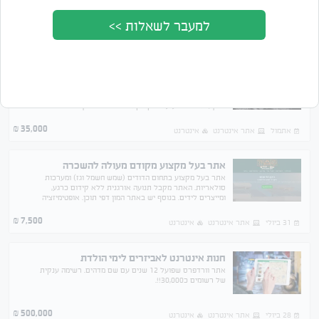
למעבר לשאלות >>
מציג 32 מתוך 40 תוצאות
סדר לפי
מחיר
תאריך
אתר אינטרנט לתכשיטים
אתר אינטרנט לתכשיטים עם מערכת סליקה בינלאומית של
ישראקארט ת האתר עובד על דרופשיפיג ת עם ספק ענק
בסין , האתר מגיע עם טיקטוק אינסטגרם חשבון שופיפיי
מסודר אימייל ודומיין
35,000
₪
אתמול
אתר אינטרנט
אינטרנט
אתר בעל מקצוע מקודם מעולה להשכרה
אתר בעל מקצוע בתחום הדודים (שמש חשמל וגז) ומערכות
סולאריות. האתר מקבל תנועה אורגנית ללא קידום כרגע,
ומייצרים לידים. בנוסף יש באתר המון דפי תוכן. אופטימיזציה
לSEO, מגיע לעמוד ראשון בגוגל בהמון חיפושים.
7,500
₪
31 ביולי
אתר אינטרנט
אינטרנט
חנות אינטרנט לאביזרים לימי הולדת
אתר וורדפרס שפועל 12 שנים עם שם מדהים. רשימה ענקית
של רשומים כ30,000!!.
500,000
₪
28 ביולי
אתר אינטרנט
אינטרנט