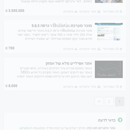
בתחום , לצד אינדקס לחיפוש אנשי מקצוע הרווח שנשאר
הוא לאחר משיכת משכורות בעלים של כ-25,000₪ ברוטו
בחודש
3,500,000
₪
20 בפברואר
אתר אינטרנט
אינטרנט
מוכר מערכת vBulletin גרסה 5.6.3
מוכר מערכת vBulletin גרסה 5.6.3 באתר הרישמי שלהם
עולה 250 דולר מוכר ב 700 שקל. רישיון לתמיד . נקנה לפני
חודש מוכר עקב הפסקת פעילותי. יש אופציה לשידרוג
המערכת על חשבון החברה בתוקף.
700
₪
20 בפברואר
אתר אינטרנט
אינטרנט
אתר אפילייט מלא של אמזון
האתר בתחום מכירת ציוד לכלבים בארה?ב, אלפי מוצרים
באתר עם לינקים לאמזון. האתר מקודם כל חודש בSEO
ויוצג בפני הרוכש דוח על מילות מפתח ולינקים. האתר יחסית
חדש, אין עדיין מכירות. אחסון ודומיין לשנה שולמו.
8,000
₪
18 בפברואר
אתר אינטרנט
אינטרנט
»
2
1
כדאי לדעת
אתר אינטרנט הוא כוח
, החלון לעולם של צרכנות ומדיה בהמצאות ה
אינטרנט