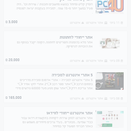
דומיין קליט ומיוחד בנושא מחשבים ותכנות / שירות וכו' , היה
פעיל במשך יותר מ-15 שנה . למכירה בעקבות יציאה לפנסיה
.
3,000
₪
11 ביוני
אתר אינטרנט
אינטרנט
אתר ייחודי לחתונות
אתר מלא בהזמנות ותפריטים לחתונה, הקונה יקבל בנוסף גם
את הזכויות לגרפיקה.
20,000
₪
09 ביוני
אתר אינטרנט
אינטרנט
5 אתרי אינטרנט למכירה
5 אתרי אינטרנט למכירה - אתרי אדסנס ומכירת מדריכים
בתחום הרכב 👈אתר ספר רכב 👈2 אתרי לחץ אוויר 👈
אתר צריכת דלק 👈אתר שמן מנוע מעל 60000 גולשים מידי
חודש הכנסה חודשית 3500 שח
165,000
₪
08 ביוני
אתר אינטרנט
אינטרנט
אתר אינטרנט ייחודי לווידאו
אתר אינטרנט למתן שירות לקוחות בתקשורת וידאו עבור
כבדי שמיעה , מבוגרים , בעלי צרכים מיוחדים, משמש גם
כאתר חברתי תפעול קל במיוחד.