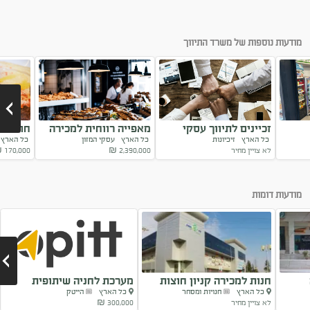
מודעות נוספות של משרד התיווך
זכיינים לתיווך עסקי
מאפייה רווחית למכירה
חומוסיי
כל הארץ
זיכיונות
כל הארץ
עסקי המזון
כל האר
במותג המוביל
במרכז הארץ
למכירה
לא צויין מחיר
2,390,000
₪
170,000
₪
Next
מודעות דומות
חנות למכירה קניון חוצות
מערכת לחניה שיתופית
כל הארץ
חנויות ומסחר
כל הארץ
הייטק
אשקלון
לא צויין מחיר
300,000 ₪