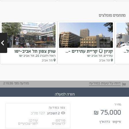
Next
מתחמים מומלצים
קניון G קריית עתידים -...
שוק צפון תל אביב-יפו
עתידים, תל אביב יפו
ראול ולנברג 20, תל אביב יפו
תל אביב
תל אביב
Next
דווח על טעות במודעה
מודעה מס' 21636
חזרה למעלה
מחיר
צפו במודעה
בקשו דו"חות
75,000
₪
מאומתים
2
השבוע
127
סה"כ
טיפים ליזמים
תיהנו מהמפגש
פורסם:
עודכן:
מיקום
כל הארץ
ומהעבודה
לרשומים
לפני שבועיים