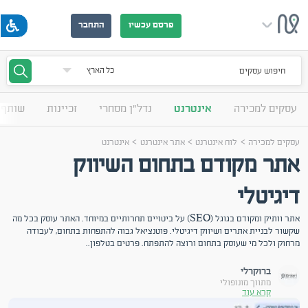
פרסם עכשיו
התחבר
חיפוש עסקים
עסקים למכירה
אינטרנט
נדל"ן מסחרי
זכיינות
שותף 
>
>
>
עסקים למכירה
לוח אינטרנט
אתר אינטרנט
אינטרנט
אתר מקודם בתחום השיווק
דיגיטלי
אתר וותיק ומקודם בגוגל (SEO) על ביטויים תחרותיים במיוחד. האתר עוסק בכל מה
שקשור לבניית אתרים ושיווק דיגיטלי. פוטנציאל גבוה להתפחות בתחום, לעבודה
מרחוק ולכל מי שעוסק בתחום ורוצה להתפתח. פרטים בטלפון..
ברוקרלי
מתווך מונופולי
קרא עוד