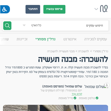
פרסם עכשיו
התחבר
חיפוש עסקים
עסקים למכירה
אינטרנט
נדל"ן מסחרי
זכיינות
שותף 
>
>
נדל"ן מסחרי
להשכרה
מבני תעשייה להשכרה
להשכרה: מבנה תעשיה
בס"ד להשכרה מבנה תעשיה קלה. א. ת. דרומי אשקלון. שטח המגרש כ 1800מ'ר גודל
המבנה כ 1180מ'ר. עמודי קונסטרוקציה 70/70ס"מ בעומק של 3מ. הקירות בטון יצוק
ובציפוי אבן כורכר. גובה תקרה 14מ'. ריצפת בטון 30ס'מ
שלום שמואל (מפרסם מאומת)
יזם במונופולי, קהילת העסקים של
קרא עוד
טלפון מאומת
מייל מאומת