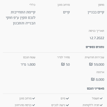
מחסן
מרחב מוגן
כללי
קיים בבניין
קיים
קיימת התחייבות
לנכס תקין ע"פ חוקי
הבנייה והתכנון
תאריך כניסה
12.7.2022
נתונים כספיים
שכירות חודשית
מחיר למ"ר
שטח הנכס
59,000 ₪
50 ₪
1,800 מ"ר
ארנונה
8,000 ₪
מאפייני הנכס
חשמל
מים
מרחב מוגן
חניה ללקוחות
גישה לנכים
כניסה מהרחוב