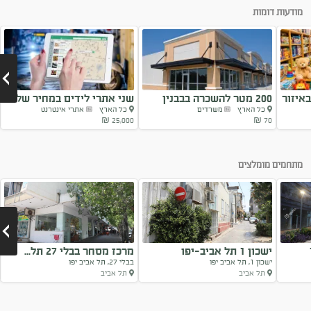
מודעות דומות
איזור
200 מטר להשכרה בבבנין
שני אתרי לידים במחיר של...
כל הארץ
משרדים
כל הארץ
אתרי אינטרנט
הכי...
25,000 ₪
70 ₪
Next
מתחמים מומלצים
ישכון 1 תל אביב-יפו
מרכז מסחר בבלי 27 תל...
ישכון 1, תל אביב יפו
בבלי 27, תל אביב יפו
תל אביב
תל אביב
Next