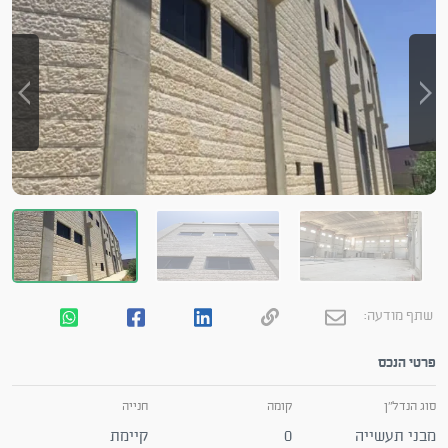
שתף מודעה:
פרטי הנכס
סוג הנדל"ן
קומה
חנייה
מבני תעשייה
0
קיימת