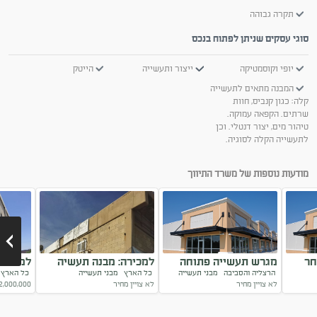
תקרה גבוהה
סוגי עסקים שניתן לפתוח בנכס
יופי וקוסמטיקה
ייצור ותעשייה
הייטק
המבנה מתאים לתעשייה
קלה: כגון קנביס, חוות
שרתים. הקפאה עמוקה.
טיהור מים, יצור דנטלי. וכן
לתעשייה הקלה לסוגיה.
מודעות נוספות של משרד התיווך
חר
מגרש תעשייה פתוחה
למכירה: מבנה תעשיה
למכירה
הרצליה והסביבה
מבני תעשייה
כל הארץ
מבני תעשייה
כל האר
בהרצליה
לא צויין מחיר
לא צויין מחיר
2,000,000
Next