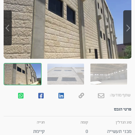
שתף מודעה:
פרטי הנכס
סוג הנדל"ן
קומה
חנייה
מבני תעשייה
0
קיימת