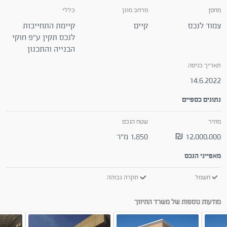
מחסן
מרחב מוגן
כללי
צמוד לנכס
קיים
קיימת התחייבות
לנכס תקין ע"פ חוקי
הבנייה והתכנון
תאריך כניסה
14.6.2022
נתונים כספיים
מחיר
שטח הנכס
12,000,000 ₪
1,850 מ"ר
מאפייני הנכס
חשמל
תקרה גבוהה
מודעות נוספות של משרד התיווך