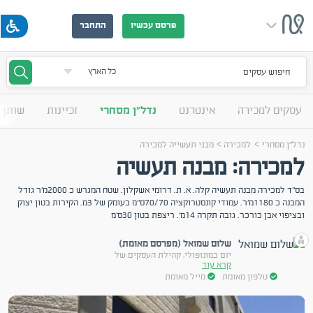
פרסם עכשיו
התחבר
חיפוש עסקים
עסקים למכירה
אינטרנט
נדל"ן מסחרי
זכיינות
שותף 
>
>
נדל"ן מסחרי
למכירה
מבני תעשייה למכירה
למכירה: מבנה תעשיה
בס"ד למכירה מבנה תעשיה קלה. א. ת. דרומי אשקלון. שטח המגרש כ 2000מ'ר גודל
המבנה כ 1180מ'ר. עמודי קונסטרוקציה 70/70ס"מ בעומק של 3מ. הקירות בטון יצוק
ובציפוי אבן כורכר. גובה תקרה 14מ'. ריצפת בטון 30ס'מ
שלום שמואל (מפרסם מאומת)
יזם במונופולי, קהילת העסקים של
קרא עוד
טלפון מאומת
מייל מאומת