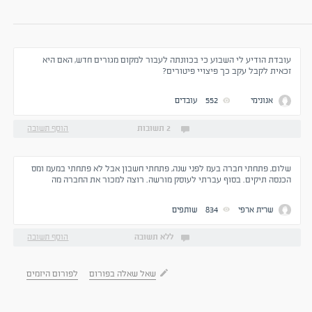
עובדת הודיע לי השבוע כי בכוונתה לעבור למקום מגורים חדש, האם היא
זכאית לקבל עקב כך פיצויי פיטורים?
אנונימי
552
עובדים
2 תשובות
הוסף תשובה
שלום, פתחתי חברה בעמ לפני שנה, פתחתי חשבון אבל לא פתחתי במעמ ומס
הכנסה תיקים. בסוף עברתי לעוסק מורשה. רוצה למכור את החברה מה
המשמעויות? יש סיכונים? שוב חברה ללא פעילות, ללא חובות, ללא עובדים
שרית ארפי
834
שותפים
ללא תשובה
הוסף תשובה
שאל שאלה בפורום
לפורום היזמים