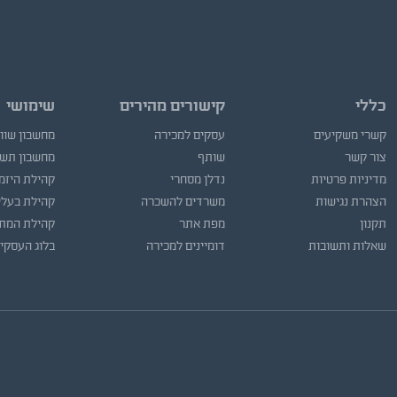
כללי
קישורים מהירים
שימושי
קשרי משקיעים
עסקים למכירה
מחשבון שוו
צור קשר
שותף
מחשבון תש
מדיניות פרטיות
נדלן מסחרי
קהילת היזמ
הצהרת נגישות
משרדים להשכרה
קהילת בעלי
תקנון
מפת אתר
קהילת המתו
שאלות ותשובות
דומיינים למכירה
בלוג העסקי