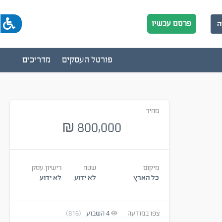
פרסם עכשיו
ה
פורטל העסקים
מדריכים
מחיר
800,000
₪
מיקום
שטח
רישיון עסק
כל הארץ
לא ידוע
לא ידוע
צפו במודעה
4
השבוע
(816)