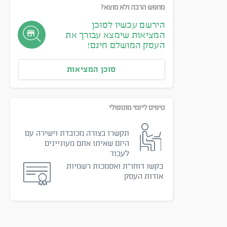
מחפש הרבה ולא מוצא?
הירשם עכשיו לסוכן
המציאות שימצא עבורך את
העסק המושלם חינם!
סוכן המציאות
ת למכירה במרכז
חומוסייה וגריל בשרים למכירה
חב
טיפים ליזמי מונופולי
סקי המזון
כל הארץ
עסקי המזון
תקשרו בצורה מכובדת וישירה עם
כ
000
170,000
₪
היזם שאיתו אתם מעוניינים
לעבוד
בקשו דוחו״ת ואסמכות רשמיות
אודות העסק