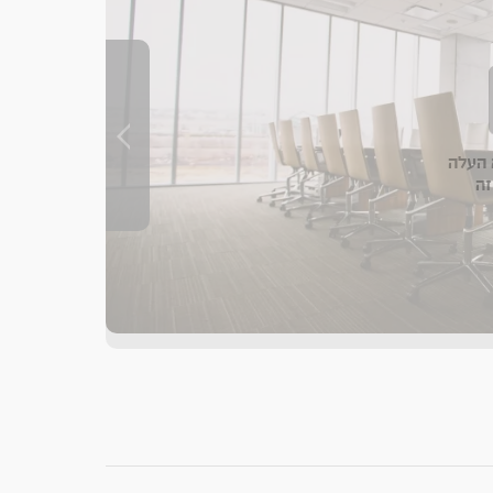
העלה
זה