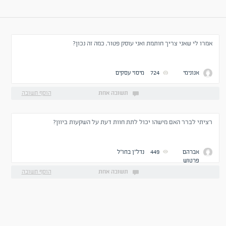
אמרו לי שאני צריך חותמת ואני עוסק פטור, כמה זה נכון?
אנונימי
724
מיסוי עסקים
תשובה אחת
הוסף תשובה
רציתי לברר האם מישהו יכול לתת חוות דעת על השקעות ביוון?
אברהם
449
נדל''ן בחו''ל
פרטוש
תשובה אחת
הוסף תשובה