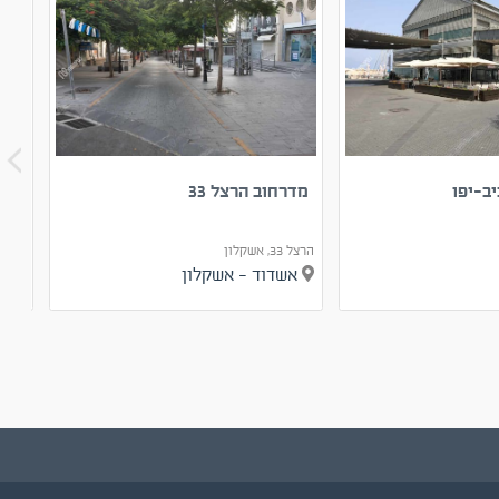
יב-יפו
מדרחוב הרצל 33
בית
הרצל 33, אשקלון
הארד 7, תל אביב
אשדוד - אשקלון
תל