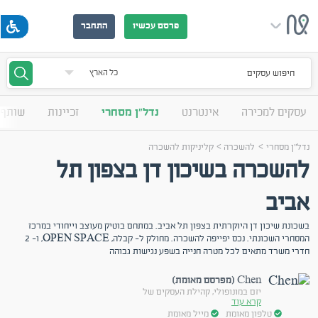
פרסם עכשיו
התחבר
חיפוש עסקים
עסקים למכירה
אינטרנט
נדל"ן מסחרי
זכיינות
שותף 
>
>
נדל"ן מסחרי
להשכרה
קליניקות להשכרה
להשכרה בשיכון דן בצפון תל
אביב
בשכונת שיכון דן היוקרתית בצפון תל אביב. במתחם בוטיק מעוצב וייחודי במרכז
המסחרי השכונתי. נכס יפייפה להשכרה. מחולק ל- קבלה, OPEN SPACE, ו- 2
חדרי משרד מתאים לכל מטרה חנייה בשפע נגישות גבוהה
Chen (מפרסם מאומת)
יזם במונופולי, קהילת העסקים של
קרא עוד
טלפון מאומת
מייל מאומת