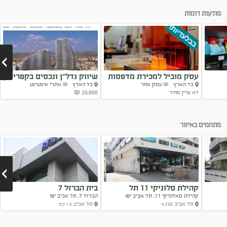
מודעות דומות
עסק מוביל למכירת מדפסות
שיווק נדל”ן ונכסים בקפריסין
כל הארץ
עסק אחר
כל הארץ
אתרי אינטרנט
תלת...
לא צויין מחיר
20,000 ₪
Next
מתחמים באיזור
קהילת סלוניקי 11 תל
בית הברזל 7
קהילת סאלוניקי 11, תל אביב יפו
הברזל 7, תל אביב יפו
אביב-יפו
תל אביב
תל אביב
298 מ'
1.0 ק"מ
Next